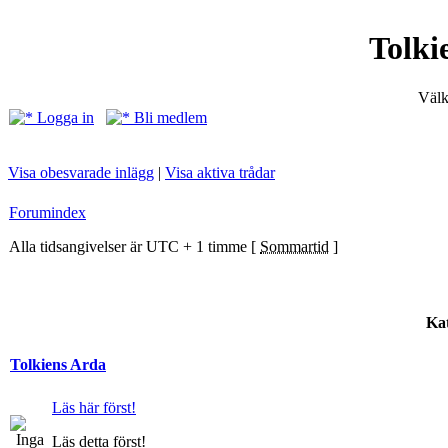
Tolki
Välk
Logga in
Bli medlem
Visa obesvarade inlägg
|
Visa aktiva trådar
Forumindex
Alla tidsangivelser är UTC + 1 timme [
Sommartid
]
Kat
Tolkiens Arda
Läs här först!
Läs detta först!