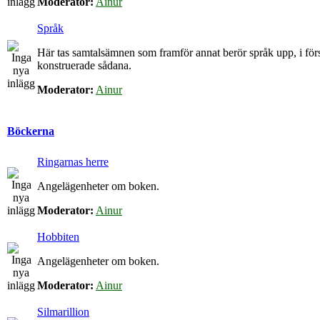
Moderator:
Ainur
Språk
Här tas samtalsämnen som framför annat berör språk upp, i för
konstruerade sådana.
Moderator:
Ainur
Böckerna
Ringarnas herre
Angelägenheter om boken.
Moderator:
Ainur
Hobbiten
Angelägenheter om boken.
Moderator:
Ainur
Silmarillion