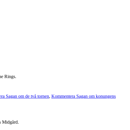
he Rings.
a Sagan om de två tornen
,
Kommentera Sagan om konungens
ns Midgård.