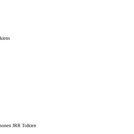
lkiens
ersonen JRR Tolkien