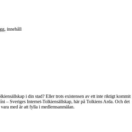
gg, innehåll
kiensällskap i din stad? Eller trots existensen av ett inte riktigt kommit
híni – Sveriges Internet-Tolkiensällskap, här på Tolkiens Arda. Och det
t vara med är att fylla i medlemsanmälan.