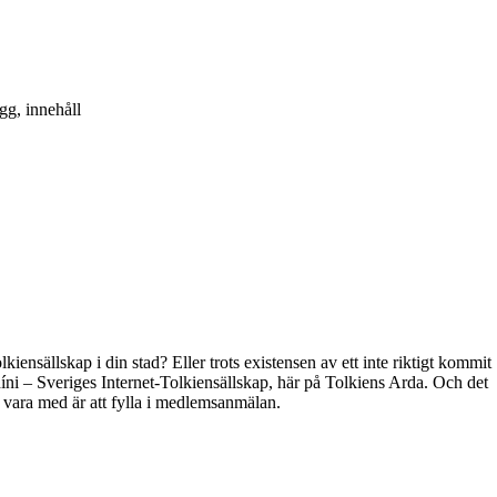
gg, innehåll
kiensällskap i din stad? Eller trots existensen av ett inte riktigt kommit
híni – Sveriges Internet-Tolkiensällskap, här på Tolkiens Arda. Och det
t vara med är att fylla i medlemsanmälan.