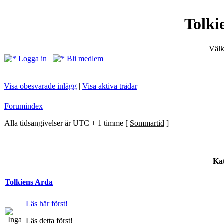
Tolki
Välk
Logga in
Bli medlem
Visa obesvarade inlägg
|
Visa aktiva trådar
Forumindex
Alla tidsangivelser är UTC + 1 timme [
Sommartid
]
Kat
Tolkiens Arda
Läs här först!
Läs detta först!