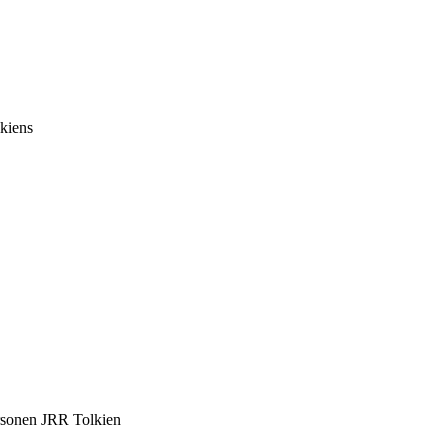
lkiens
ersonen JRR Tolkien