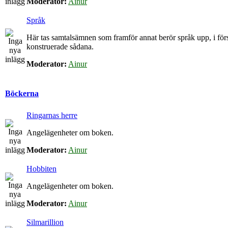
Moderator:
Ainur
Språk
Här tas samtalsämnen som framför annat berör språk upp, i för
konstruerade sådana.
Moderator:
Ainur
Böckerna
Ringarnas herre
Angelägenheter om boken.
Moderator:
Ainur
Hobbiten
Angelägenheter om boken.
Moderator:
Ainur
Silmarillion