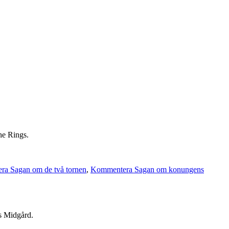
he Rings.
a Sagan om de två tornen
,
Kommentera Sagan om konungens
ns Midgård.