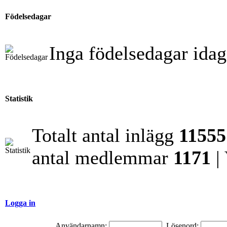
Födelsedagar
Inga födelsedagar idag
Statistik
Totalt antal inlägg
11555
antal medlemmar
1171
|
Logga in
Användarnamn:
Lösenord: