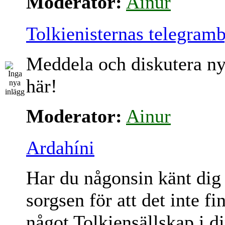
Moderator:
Ainur
Tolkienisternas telegram
Meddela och diskutera ny
här!
Moderator:
Ainur
Ardahíni
Har du någonsin känt dig
sorgsen för att det inte fi
något Tolkiensällskap i d