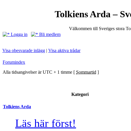
Tolkiens Arda – Sv
Välkommen till Sveriges stora T
Logga in
Bli medlem
Visa obesvarade inlägg
|
Visa aktiva trådar
Forumindex
Alla tidsangivelser är UTC + 1 timme [
Sommartid
]
Kategori
Tolkiens Arda
Läs här först!