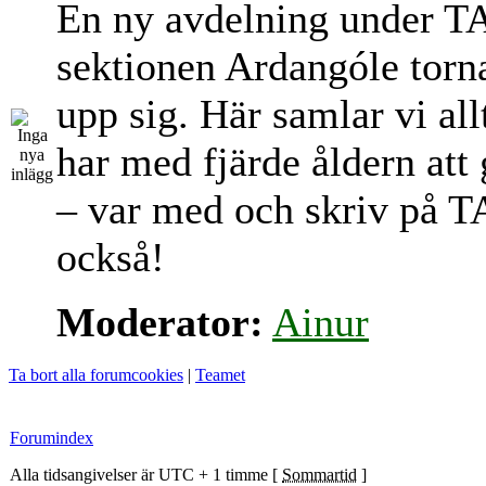
En ny avdelning under T
sektionen Ardangóle torn
upp sig. Här samlar vi al
har med fjärde åldern att
– var med och skriv på T
också!
Moderator:
Ainur
Ta bort alla forumcookies
|
Teamet
Forumindex
Alla tidsangivelser är UTC + 1 timme [
Sommartid
]