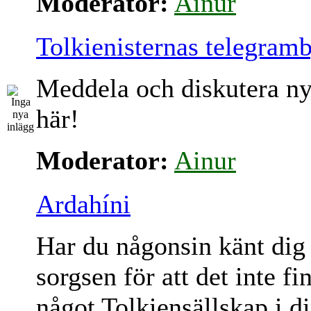
Moderator:
Ainur
Tolkienisternas telegram
Meddela och diskutera ny
här!
Moderator:
Ainur
Ardahíni
Har du någonsin känt dig
sorgsen för att det inte fi
något Tolkiensällskap i d