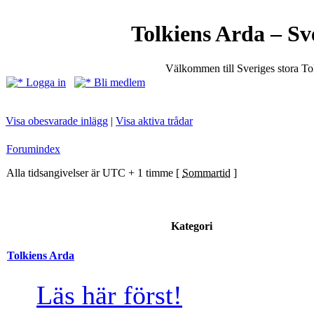
Tolkiens Arda – Sv
Välkommen till Sveriges stora T
Logga in
Bli medlem
Visa obesvarade inlägg
|
Visa aktiva trådar
Forumindex
Alla tidsangivelser är UTC + 1 timme [
Sommartid
]
Kategori
Tolkiens Arda
Läs här först!