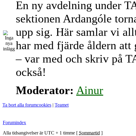
En ny avdelning under T
sektionen Ardangóle torn
upp sig. Här samlar vi al
har med fjärde åldern att
– var med och skriv på T
också!
Moderator:
Ainur
Ta bort alla forumcookies
|
Teamet
Forumindex
Alla tidsangivelser är UTC + 1 timme [
Sommartid
]