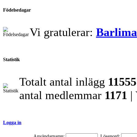
Födelsedagar
Vi gratulerar:
Barlim
Statistik
Totalt antal inlägg
11555
antal medlemmar
1171
|
Logga in
Användarnamn:
Lösenord: