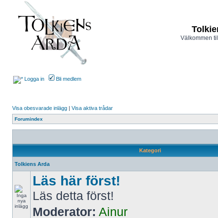
Tolkie
Välkommen til
Logga in
Bli medlem
Visa obesvarade inlägg
|
Visa aktiva trådar
Forumindex
Kategori
Tolkiens Arda
Läs här först!
Läs detta först!
Moderator:
Ainur