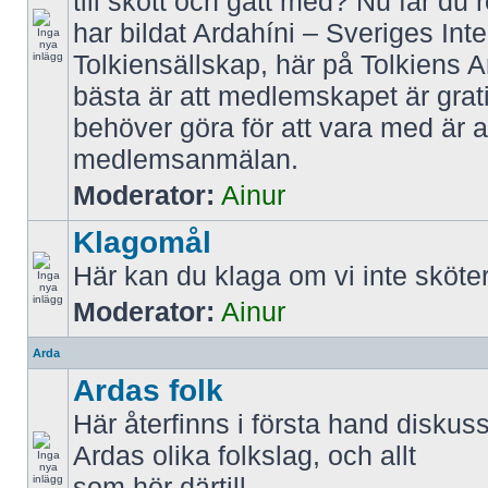
till skott och gått med? Nu får du 
har bildat Ardahíni – Sveriges Inte
Tolkiensällskap, här på Tolkiens 
bästa är att medlemskapet är grati
behöver göra för att vara med är att
medlemsanmälan.
Moderator:
Ainur
Klagomål
Här kan du klaga om vi inte sköter
Moderator:
Ainur
Arda
Ardas folk
Här återfinns i första hand diskus
Ardas olika folkslag, och allt
som hör därtill.