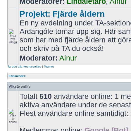
Moderatorer:
Líndaletaro
,
Ainur
Projekt: Fjärde åldern
En ny avdelning under TA-sektio
Ardangóle tornar upp sig. Här saml
som har med fjärde åldern att gör
och skriv på TA du också!
Moderator:
Ainur
Ta bort alla forumcookies
|
Teamet
Forumindex
Vilka är online
Totalt
510
användare online: 1 med
aktiva användare under de senast
Flest användare online samtidigt:
Medlemmar online:
Google [Bot]