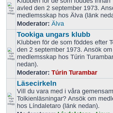
Klubben för de som föddes innan 
avled den 2 september 1973. An
medlemsskap hos Älva (länk neda
Moderator:
Älva
Tookiga ungars klubb
Klubben för de som föddes efter T
den 2 september 1973. Ansök om
medlemsskap hos Túrin Turambar
nedan).
Moderator:
Túrin Turambar
Läsecirkeln
Vill du vara med i våra gemens
Tolkienläsningar? Ansök om med
hos Líndaletaro (länk nedan).