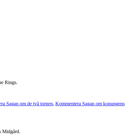
he Rings.
a Sagan om de två tornen
,
Kommentera Sagan om konungens
ns Midgård.