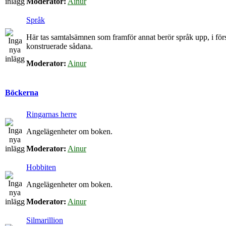
Moderator:
Ainur
Språk
Här tas samtalsämnen som framför annat berör språk upp, i för
konstruerade sådana.
Moderator:
Ainur
Böckerna
Ringarnas herre
Angelägenheter om boken.
Moderator:
Ainur
Hobbiten
Angelägenheter om boken.
Moderator:
Ainur
Silmarillion