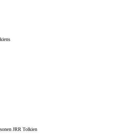
lkiens
ersonen JRR Tolkien