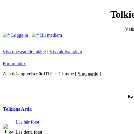
Tolki
Välk
Logga in
Bli medlem
Visa obesvarade inlägg
|
Visa aktiva trådar
Forumindex
Alla tidsangivelser är UTC + 1 timme [
Sommartid
]
Kat
Tolkiens Arda
Läs här först!
Läs detta först!