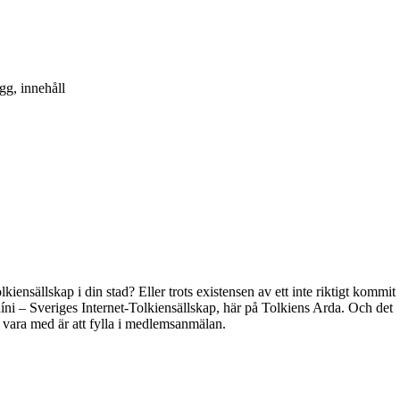
gg, innehåll
kiensällskap i din stad? Eller trots existensen av ett inte riktigt kommit
híni – Sveriges Internet-Tolkiensällskap, här på Tolkiens Arda. Och det
t vara med är att fylla i medlemsanmälan.