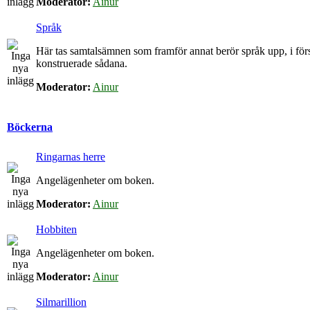
Moderator:
Ainur
Språk
Här tas samtalsämnen som framför annat berör språk upp, i för
konstruerade sådana.
Moderator:
Ainur
Böckerna
Ringarnas herre
Angelägenheter om boken.
Moderator:
Ainur
Hobbiten
Angelägenheter om boken.
Moderator:
Ainur
Silmarillion