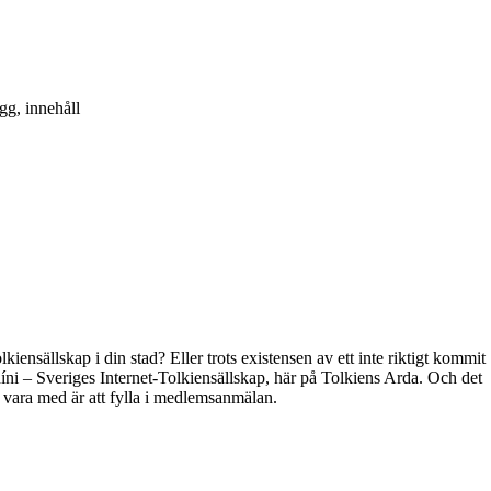
gg, innehåll
kiensällskap i din stad? Eller trots existensen av ett inte riktigt kommit
híni – Sveriges Internet-Tolkiensällskap, här på Tolkiens Arda. Och det
t vara med är att fylla i medlemsanmälan.