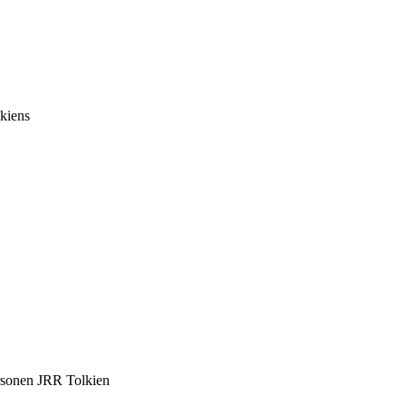
lkiens
ersonen JRR Tolkien