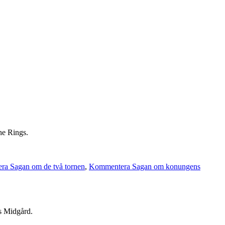
he Rings.
a Sagan om de två tornen
,
Kommentera Sagan om konungens
ns Midgård.