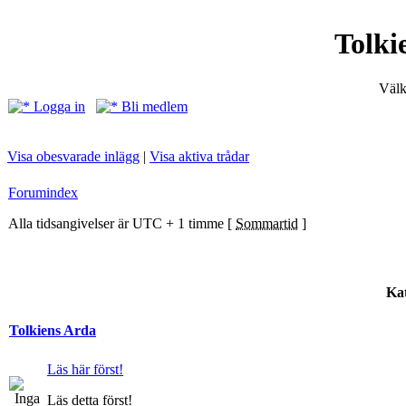
Tolki
Välk
Logga in
Bli medlem
Visa obesvarade inlägg
|
Visa aktiva trådar
Forumindex
Alla tidsangivelser är UTC + 1 timme [
Sommartid
]
Kat
Tolkiens Arda
Läs här först!
Läs detta först!