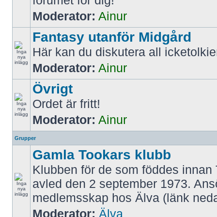
forumet för dig!
Moderator:
Ainur
Fantasy utanför Midgård
Här kan du diskutera all icketolki
Moderator:
Ainur
Övrigt
Ordet är fritt!
Moderator:
Ainur
Grupper
Gamla Tookars klubb
Klubben för de som föddes innan 
avled den 2 september 1973. An
medlemsskap hos Älva (länk neda
Moderator:
Älva