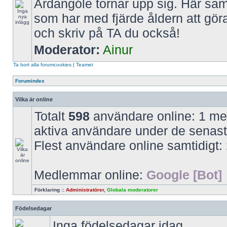
Ardangóle tornar upp sig. Här saml
som har med fjärde åldern att gör
och skriv på TA du också!
Moderator:
Ainur
Ta bort alla forumcookies
|
Teamet
Forumindex
Vilka är online
Totalt
598
användare online: 1 med
aktiva användare under de senast
Flest användare online samtidigt:
Medlemmar online:
Google [Bot]
Förklaring ::
Administratörer
,
Globala moderatorer
Födelsedagar
Inga födelsedagar idag.