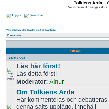
Tolkiens Arda – 
Välkommen till Sveriges stora 
Logga in
Bli medlem
Visa obesvarade inlägg
|
Visa aktiva trådar
Forumindex
Kategori
Tolkiens Arda
Läs här först!
Läs detta först!
Moderator:
Ainur
Om Tolkiens Arda
Här kommenteras och debatteras 
denna sajts upplägg, innehåll