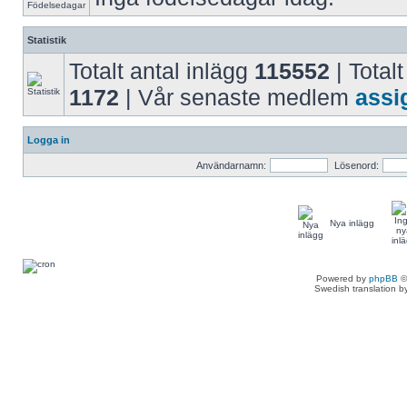
Statistik
Totalt antal inlägg
115552
| Totalt
1172
| Vår senaste medlem
assi
Logga in
Användarnamn:
Lösenord:
Nya inlägg
Powered by
phpBB
©
Swedish translation 