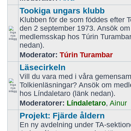
Tookiga ungars klubb
Klubben för de som föddes efter T
den 2 september 1973. Ansök om
medlemsskap hos Túrin Turambar
nedan).
Moderator:
Túrin Turambar
Läsecirkeln
Vill du vara med i våra gemens
Tolkienläsningar? Ansök om med
hos Líndaletaro (länk nedan).
Moderatorer:
Líndaletaro
,
Ainur
Projekt: Fjärde åldern
En ny avdelning under TA-sektio