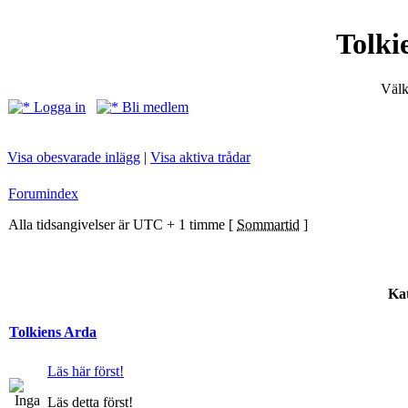
Tolki
Välk
Logga in
Bli medlem
Visa obesvarade inlägg
|
Visa aktiva trådar
Forumindex
Alla tidsangivelser är UTC + 1 timme [
Sommartid
]
Kat
Tolkiens Arda
Läs här först!
Läs detta först!