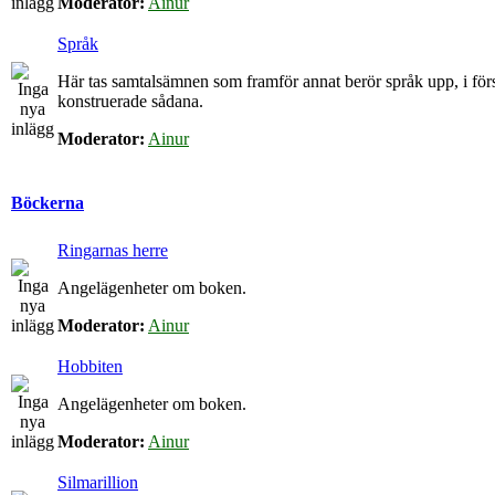
Moderator:
Ainur
Språk
Här tas samtalsämnen som framför annat berör språk upp, i för
konstruerade sådana.
Moderator:
Ainur
Böckerna
Ringarnas herre
Angelägenheter om boken.
Moderator:
Ainur
Hobbiten
Angelägenheter om boken.
Moderator:
Ainur
Silmarillion