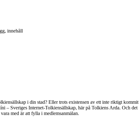
gg, innehåll
kiensällskap i din stad? Eller trots existensen av ett inte riktigt kommit
híni – Sveriges Internet-Tolkiensällskap, här på Tolkiens Arda. Och det
t vara med är att fylla i medlemsanmälan.