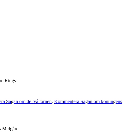
he Rings.
a Sagan om de två tornen
,
Kommentera Sagan om konungens
ns Midgård.