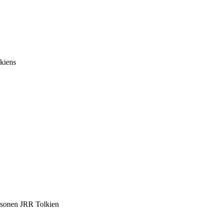
lkiens
ersonen JRR Tolkien