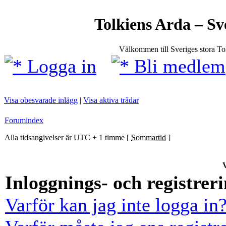
Tolkiens Arda – Sv
Välkommen till Sveriges stora T
Logga in
Bli medlem
Visa obesvarade inlägg
|
Visa aktiva trådar
Forumindex
Alla tidsangivelser är UTC + 1 timme [
Sommartid
]
V
Inloggnings- och registrer
Varför kan jag inte logga in