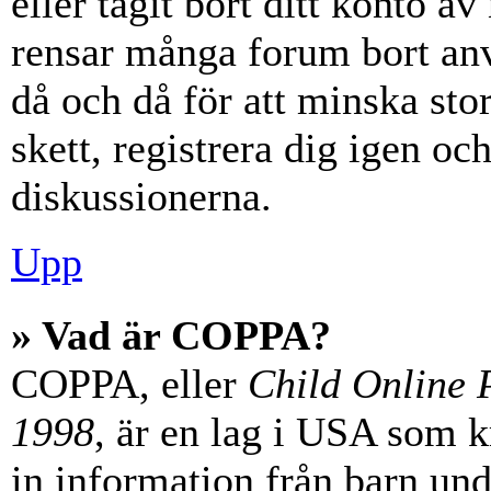
eller tagit bort ditt konto 
rensar många forum bort anv
då och då för att minska st
skett, registrera dig igen oc
diskussionerna.
Upp
» Vad är COPPA?
COPPA, eller
Child Online P
1998
, är en lag i USA som 
in information från barn unde