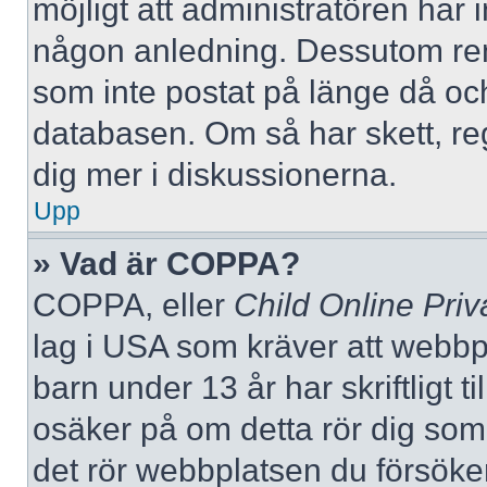
möjligt att administratören har in
någon anledning. Dessutom re
som inte postat på länge då och
databasen. Om så har skett, reg
dig mer i diskussionerna.
Upp
» Vad är COPPA?
COPPA, eller
Child Online Priv
lag i USA som kräver att webbp
barn under 13 år har skriftligt t
osäker på om detta rör dig som f
det rör webbplatsen du försöker