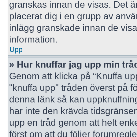
granskas innan de visas. Det är
placerat dig i en grupp av anv
inlägg granskade innan de visa
information.
Upp
» Hur knuffar jag upp min trå
Genom att klicka på “Knuffa upp
"knuffa upp" tråden överst på f
denna länk så kan uppknuffning 
har inte den krävda tidsgränsen
upp en tråd genom att helt enk
först om att du följer forumregl