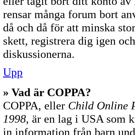
eller tagit bort ditt konto 
rensar många forum bort anv
då och då för att minska st
skett, registrera dig igen oc
diskussionerna.
Upp
» Vad är COPPA?
COPPA, eller
Child Online P
1998
, är en lag i USA som 
in information från barn unde