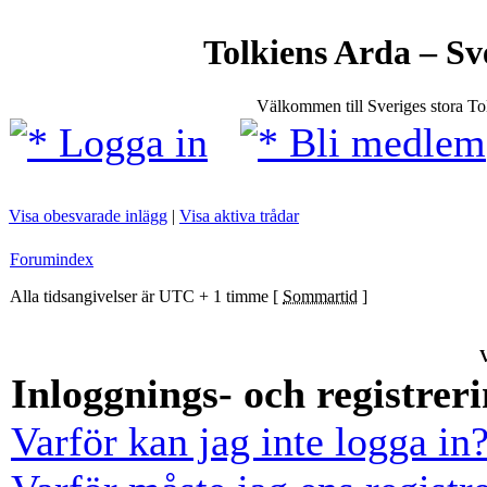
Tolkiens Arda – Sv
Välkommen till Sveriges stora T
Logga in
Bli medlem
Visa obesvarade inlägg
|
Visa aktiva trådar
Forumindex
Alla tidsangivelser är UTC + 1 timme [
Sommartid
]
V
Inloggnings- och registrer
Varför kan jag inte logga in