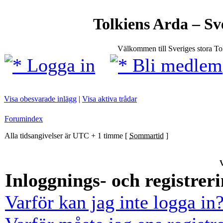
Tolkiens Arda – Sv
Välkommen till Sveriges stora T
Logga in
Bli medlem
Visa obesvarade inlägg
|
Visa aktiva trådar
Forumindex
Alla tidsangivelser är UTC + 1 timme [
Sommartid
]
V
Inloggnings- och registrer
Varför kan jag inte logga in