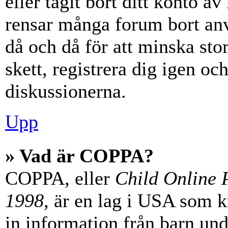
eller tagit bort ditt konto 
rensar många forum bort anv
då och då för att minska st
skett, registrera dig igen oc
diskussionerna.
Upp
» Vad är COPPA?
COPPA, eller
Child Online P
1998
, är en lag i USA som 
in information från barn unde