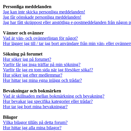
Personliga meddelanden
Jag kan inte skicka personliga meddelanden!
Jag får oönskade personliga meddelanden!
Jag har fått skräppost eller anstötliga e-postmeddelanden från någon 
Vänner och ovänner
Vad är vän- och ovännerlistan för något?
Hur lägger jag till / tar jag bort användare från min vän- eller ovänners
Sökning på forumet
Hur söker jag på forumet?
Varför får jag inga träffar på min sökning?
Varför får jag en tom sida när jag försöker söka!?
Hur söker jag efter medlemmar?
Hur hittar jag mina egna inlägg och trådar?
Bevakningar och bokmärken
Vad är skillnaden mellan bokmärkning och bevakning?
Hur bevakar jag specifika kategorier eller trådar?
Hur tar jag bort mina bevakningar?
Bilagor
Vilka bilagor tillåts på detta forum?
Hur hittar jag alla mina bilagor?