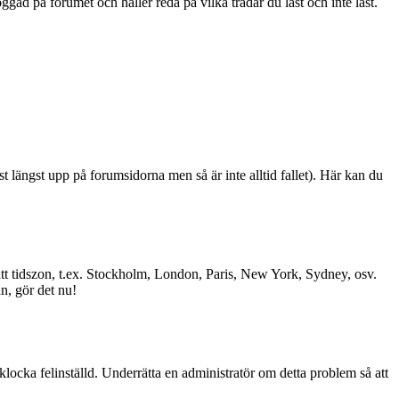
ad på forumet och håller reda på vilka trådar du läst och inte läst.
st längst upp på forumsidorna men så är inte alltid fallet). Här kan du
l rätt tidszon, t.ex. Stockholm, London, Paris, New York, Sydney, osv.
än, gör det nu!
 klocka felinställd. Underrätta en administratör om detta problem så att