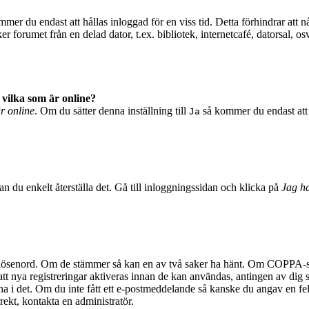
mer du endast att hållas inloggad för en viss tid. Detta förhindrar att n
 forumet från en delad dator, t.ex. bibliotek, internetcafé, datorsal, o
 vilka som är online?
är online
. Om du sätter denna inställning till
så kommer du endast att 
Ja
n du enkelt återställa det. Gå till inloggningssidan och klicka på
Jag ha
 lösenord. Om de stämmer så kan en av två saker ha hänt. Om COPPA-stö
 att nya registreringar aktiveras innan de kan användas, antingen av dig 
na i det. Om du inte fått ett e-postmeddelande så kanske du angav en fel
rekt, kontakta en administratör.