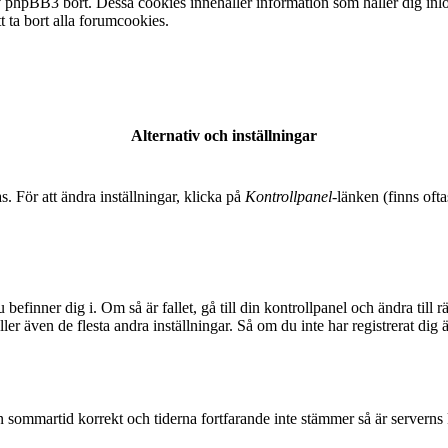
 phpBB3 bort. Dessa cookies innehåller information som håller dig inlogg
t ta bort alla forumcookies.
Alternativ och inställningar
s. För att ändra inställningar, klicka på
Kontrollpanel
-länken (finns ofta
 befinner dig i. Om så är fallet, gå till din kontrollpanel och ändra til
er även de flesta andra inställningar. Så om du inte har registrerat dig 
t in sommartid korrekt och tiderna fortfarande inte stämmer så är serverns