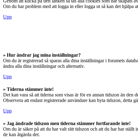
Genom att klicka på den länken så tas alla cookies som har skapats av
Om du har problem med att logga in eller logga ut så kan det hjälpa at
Upp
» Hur ändrar jag mina inställningar?
Om du är registrerad så sparas alla dina inställningar i forumets databa
ändra alla dina inställningar och alternativ.
Upp
» Tiderna stämmer inte!
Det kan vara så att tiderna som visas är för en annan tidszon än den du
Observera att endast registrerade användare kan byta tidszon, detta gäll
Upp
» Jag ändrade tidszon men tiderna stämmer fortfarande inte!
Om du är säker på att du har valt rätt tidszon och att du har har ställ
de kan åtgärda det.