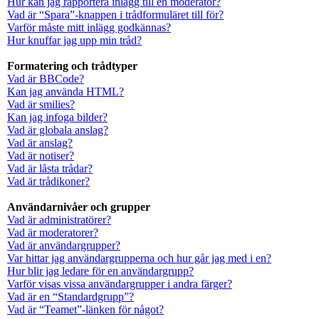
Hur kan jag rapportera inlägg till en moderator?
Vad är “Spara”-knappen i trådformuläret till för?
Varför måste mitt inlägg godkännas?
Hur knuffar jag upp min tråd?
Formatering och trådtyper
Vad är BBCode?
Kan jag använda HTML?
Vad är smilies?
Kan jag infoga bilder?
Vad är globala anslag?
Vad är anslag?
Vad är notiser?
Vad är låsta trådar?
Vad är trådikoner?
Användarnivåer och grupper
Vad är administratörer?
Vad är moderatorer?
Vad är användargrupper?
Var hittar jag användargrupperna och hur går jag med i en?
Hur blir jag ledare för en användargrupp?
Varför visas vissa användargrupper i andra färger?
Vad är en “Standardgrupp”?
Vad är “Teamet”-länken för något?