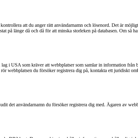
kontrollera att du anger rätt användarnamn och lösenord. Det är möjligt a
t på länge då och då för att minska storleken på databasen. Om så har s
n lag i USA som kräver att webbplatser som samlar in information från ba
et rör webbplatsen du försöker registrera dig på, kontakta ett juridiskt 
rbjudit det användarnamn du försöker registrera dig med. Ägaren av webbp