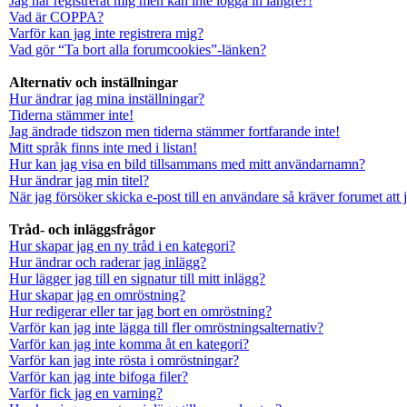
Jag har registrerat mig men kan inte logga in längre?!
Vad är COPPA?
Varför kan jag inte registrera mig?
Vad gör “Ta bort alla forumcookies”-länken?
Alternativ och inställningar
Hur ändrar jag mina inställningar?
Tiderna stämmer inte!
Jag ändrade tidszon men tiderna stämmer fortfarande inte!
Mitt språk finns inte med i listan!
Hur kan jag visa en bild tillsammans med mitt användarnamn?
Hur ändrar jag min titel?
När jag försöker skicka e-post till en användare så kräver forumet att 
Tråd- och inläggsfrågor
Hur skapar jag en ny tråd i en kategori?
Hur ändrar och raderar jag inlägg?
Hur lägger jag till en signatur till mitt inlägg?
Hur skapar jag en omröstning?
Hur redigerar eller tar jag bort en omröstning?
Varför kan jag inte lägga till fler omröstningsalternativ?
Varför kan jag inte komma åt en kategori?
Varför kan jag inte rösta i omröstningar?
Varför kan jag inte bifoga filer?
Varför fick jag en varning?