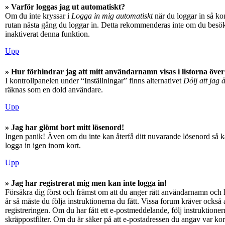
» Varför loggas jag ut automatiskt?
Om du inte kryssar i
Logga in mig automatiskt
när du loggar in så kom
rutan nästa gång du loggar in. Detta rekommenderas inte om du besöker
inaktiverat denna funktion.
Upp
» Hur förhindrar jag att mitt användarnamn visas i listorna över
I kontrollpanelen under “Inställningar” finns alternativet
Dölj att jag 
räknas som en dold användare.
Upp
» Jag har glömt bort mitt lösenord!
Ingen panik! Även om du inte kan återfå ditt nuvarande lösenord så ka
logga in igen inom kort.
Upp
» Jag har registrerat mig men kan inte logga in!
Försäkra dig först och främst om att du anger rätt användarnamn och
år så måste du följa instruktionerna du fått. Vissa forum kräver också
registreringen. Om du har fått ett e-postmeddelande, följ instruktioner
skräppostfilter. Om du är säker på att e-postadressen du angav var kor