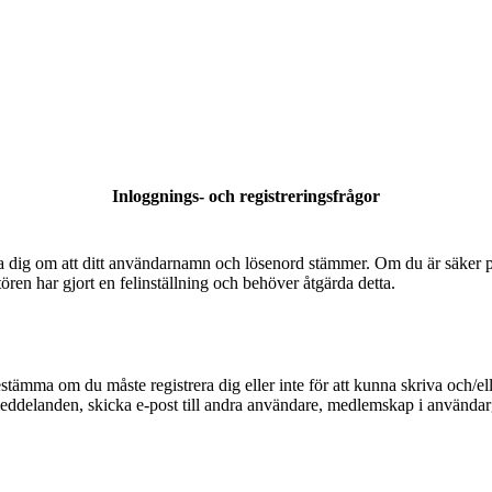
Inloggnings- och registreringsfrågor
säkra dig om att ditt användarnamn och lösenord stämmer. Om du är säker p
tören har gjort en felinställning och behöver åtgärda detta.
bestämma om du måste registrera dig eller inte för att kunna skriva och/el
meddelanden, skicka e-post till andra användare, medlemskap i användarg