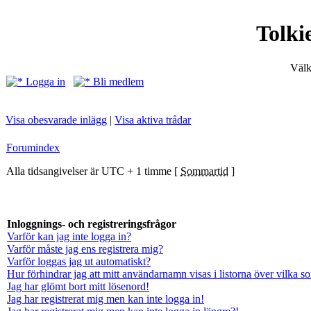
Tolki
Välk
Logga in
Bli medlem
Visa obesvarade inlägg
|
Visa aktiva trådar
Forumindex
Alla tidsangivelser är UTC + 1 timme [
Sommartid
]
Inloggnings- och registreringsfrågor
Varför kan jag inte logga in?
Varför måste jag ens registrera mig?
Varför loggas jag ut automatiskt?
Hur förhindrar jag att mitt användarnamn visas i listorna över vilka s
Jag har glömt bort mitt lösenord!
Jag har registrerat mig men kan inte logga in!