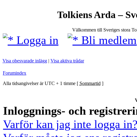
Tolkiens Arda – Sv
Välkommen till Sveriges stora T
Logga in
Bli medlem
Visa obesvarade inlägg
|
Visa aktiva trådar
Forumindex
Alla tidsangivelser är UTC + 1 timme [
Sommartid
]
V
Inloggnings- och registrer
Varför kan jag inte logga in