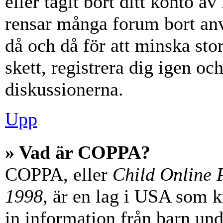
eller tagit bort ditt konto 
rensar många forum bort anv
då och då för att minska st
skett, registrera dig igen oc
diskussionerna.
Upp
» Vad är COPPA?
COPPA, eller
Child Online P
1998
, är en lag i USA som 
in information från barn unde