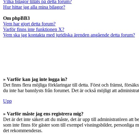
Vilka bilagor tillåts på detta forum?
Hur hittar jag alla mina bilagor?
Om phpBB3
Vem har gjort detta forum?
Varför finns inte funktionen X?
Vem ska jag kontakta med juridiska ärenden angående detta forum?
» Varför kan jag inte logga in?
Det finns flera möjliga förklaringar till detta. Först och främst, för
du inte har bannlysts från forumet. Det är också möjligt att administra
Upp
» Varför måste jag ens registrera mig?
Det är det inte säkert att du måste, det är upp till administratören att 
som inte finns för gäster som till exempel visningsbilder, personliga 
det rekommenderas.