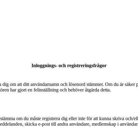
Inloggnings- och registreringsfrågor
säkra dig om att ditt användarnamn och lösenord stämmer. Om du är säker p
tören har gjort en felinställning och behöver åtgärda detta.
bestämma om du måste registrera dig eller inte för att kunna skriva och/el
meddelanden, skicka e-post till andra användare, medlemskap i användarg