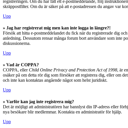
registreringen. Om du har fått ett e-postmeddelande, följ instruktioner
skräppostfilter. Om du är säker på att e-postadressen du angav var kor
Upp
» Jag har registrerat mig men kan inte logga in längre?!
Försök att hitta e-postmeddelandet du fick när du registrerade dig och 
anledning. Dessutom rensar många forum bort användare som inte posta
diskussionerna.
Upp
» Vad är COPPA?
COPPA, eller
Child Online Privacy and Protection Act of 1998
, är e
osäker på om detta rör dig som försöker att registrera dig, eller om d
och inte kan kontaktas angående något som helst juridiskt.
Upp
» Varför kan jag inte registrera mig?
Det är möjligt att administratören har bannlyst din IP-adress eller fö
nya besökare blir medlemmar. Kontakta en administratör för hjälp.
Upp