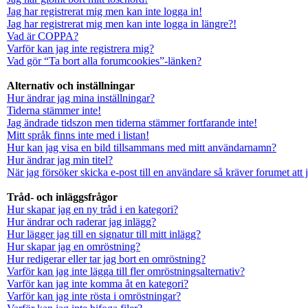
Jag har registrerat mig men kan inte logga in!
Jag har registrerat mig men kan inte logga in längre?!
Vad är COPPA?
Varför kan jag inte registrera mig?
Vad gör “Ta bort alla forumcookies”-länken?
Alternativ och inställningar
Hur ändrar jag mina inställningar?
Tiderna stämmer inte!
Jag ändrade tidszon men tiderna stämmer fortfarande inte!
Mitt språk finns inte med i listan!
Hur kan jag visa en bild tillsammans med mitt användarnamn?
Hur ändrar jag min titel?
När jag försöker skicka e-post till en användare så kräver forumet att 
Tråd- och inläggsfrågor
Hur skapar jag en ny tråd i en kategori?
Hur ändrar och raderar jag inlägg?
Hur lägger jag till en signatur till mitt inlägg?
Hur skapar jag en omröstning?
Hur redigerar eller tar jag bort en omröstning?
Varför kan jag inte lägga till fler omröstningsalternativ?
Varför kan jag inte komma åt en kategori?
Varför kan jag inte rösta i omröstningar?