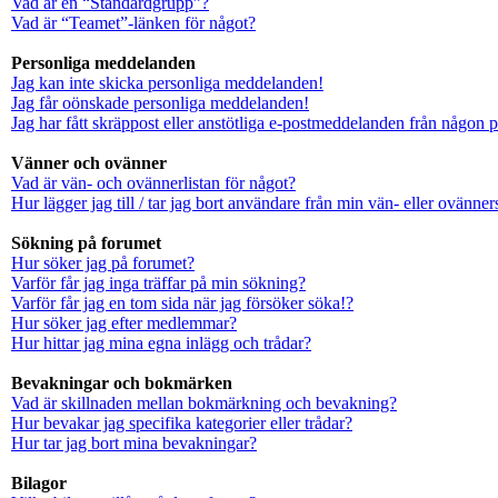
Vad är en “Standardgrupp”?
Vad är “Teamet”-länken för något?
Personliga meddelanden
Jag kan inte skicka personliga meddelanden!
Jag får oönskade personliga meddelanden!
Jag har fått skräppost eller anstötliga e-postmeddelanden från någon 
Vänner och ovänner
Vad är vän- och ovännerlistan för något?
Hur lägger jag till / tar jag bort användare från min vän- eller ovänners
Sökning på forumet
Hur söker jag på forumet?
Varför får jag inga träffar på min sökning?
Varför får jag en tom sida när jag försöker söka!?
Hur söker jag efter medlemmar?
Hur hittar jag mina egna inlägg och trådar?
Bevakningar och bokmärken
Vad är skillnaden mellan bokmärkning och bevakning?
Hur bevakar jag specifika kategorier eller trådar?
Hur tar jag bort mina bevakningar?
Bilagor