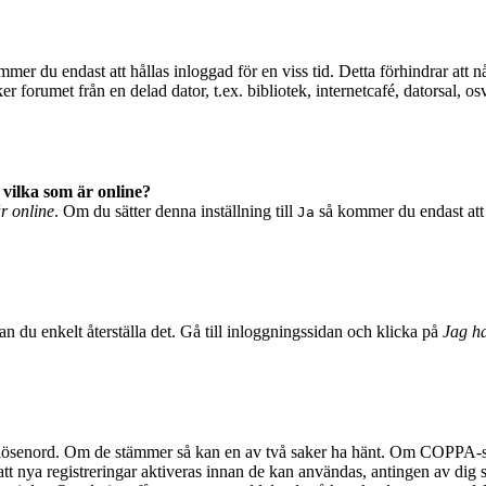
mer du endast att hållas inloggad för en viss tid. Detta förhindrar att n
 forumet från en delad dator, t.ex. bibliotek, internetcafé, datorsal, o
 vilka som är online?
är online
. Om du sätter denna inställning till
så kommer du endast att 
Ja
n du enkelt återställa det. Gå till inloggningssidan och klicka på
Jag ha
 lösenord. Om de stämmer så kan en av två saker ha hänt. Om COPPA-stö
 att nya registreringar aktiveras innan de kan användas, antingen av dig 