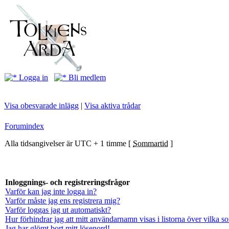
Logga in
Bli medlem
Visa obesvarade inlägg
|
Visa aktiva trådar
Forumindex
Alla tidsangivelser är UTC + 1 timme [
Sommartid
]
Inloggnings- och registreringsfrågor
Varför kan jag inte logga in?
Varför måste jag ens registrera mig?
Varför loggas jag ut automatiskt?
Hur förhindrar jag att mitt användarnamn visas i listorna över vilka s
Jag har glömt bort mitt lösenord!