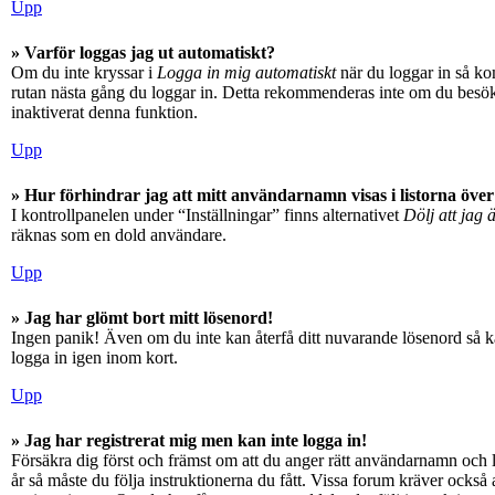
Upp
» Varför loggas jag ut automatiskt?
Om du inte kryssar i
Logga in mig automatiskt
när du loggar in så kom
rutan nästa gång du loggar in. Detta rekommenderas inte om du besöker
inaktiverat denna funktion.
Upp
» Hur förhindrar jag att mitt användarnamn visas i listorna över
I kontrollpanelen under “Inställningar” finns alternativet
Dölj att jag 
räknas som en dold användare.
Upp
» Jag har glömt bort mitt lösenord!
Ingen panik! Även om du inte kan återfå ditt nuvarande lösenord så ka
logga in igen inom kort.
Upp
» Jag har registrerat mig men kan inte logga in!
Försäkra dig först och främst om att du anger rätt användarnamn och
år så måste du följa instruktionerna du fått. Vissa forum kräver också