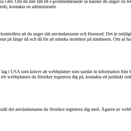
na i det. Om du inte fått ett e-postmeddelande så kanske du angav en fel
rekt, kontakta en administratör.
kontrollera att du anger rätt användarnamn och lösenord. Det är möjligt a
t på länge då och då för att minska storleken på databasen. Om så har s
n lag i USA som kräver att webbplatser som samlar in information från ba
et rör webbplatsen du försöker registrera dig på, kontakta ett juridiskt 
rbjudit det användarnamn du försöker registrera dig med. Ägaren av webbp