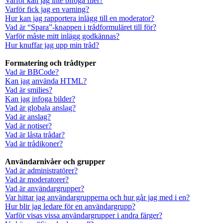
Varför kan jag inte bifoga filer?
Varför fick jag en varning?
Hur kan jag rapportera inlägg till en moderator?
Vad är “Spara”-knappen i trådformuläret till för?
Varför måste mitt inlägg godkännas?
Hur knuffar jag upp min tråd?
Formatering och trådtyper
Vad är BBCode?
Kan jag använda HTML?
Vad är smilies?
Kan jag infoga bilder?
Vad är globala anslag?
Vad är anslag?
Vad är notiser?
Vad är låsta trådar?
Vad är trådikoner?
Användarnivåer och grupper
Vad är administratörer?
Vad är moderatorer?
Vad är användargrupper?
Var hittar jag användargrupperna och hur går jag med i en?
Hur blir jag ledare för en användargrupp?
Varför visas vissa användargrupper i andra färger?