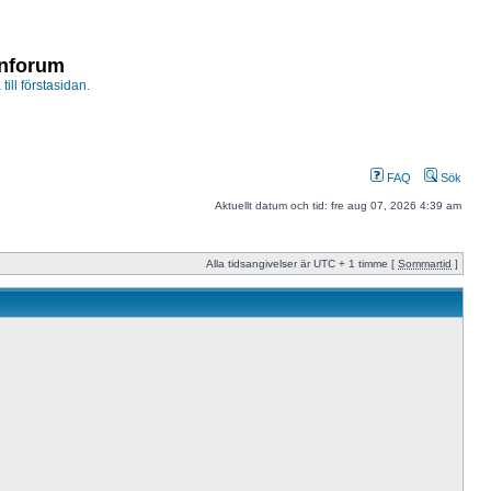
enforum
 till förstasidan.
FAQ
Sök
Aktuellt datum och tid: fre aug 07, 2026 4:39 am
Alla tidsangivelser är UTC + 1 timme [
Sommartid
]