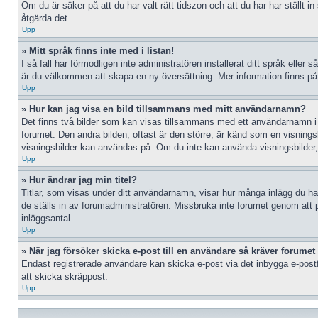
Om du är säker på att du har valt rätt tidszon och att du har har ställt 
åtgärda det.
Upp
» Mitt språk finns inte med i listan!
I så fall har förmodligen inte administratören installerat ditt språk eller
är du välkommen att skapa en ny översättning. Mer information finns p
Upp
» Hur kan jag visa en bild tillsammans med mitt användarnamn?
Det finns två bilder som kan visas tillsammans med ett användarnamn i inlä
forumet. Den andra bilden, oftast är den större, är känd som en visningsbil
visningsbilder kan användas på. Om du inte kan använda visningsbilder, 
Upp
» Hur ändrar jag min titel?
Titlar, som visas under ditt användarnamn, visar hur många inlägg du har 
de ställs in av forumadministratören. Missbruka inte forumet genom att po
inläggsantal.
Upp
» När jag försöker skicka e-post till en användare så kräver forumet 
Endast registrerade användare kan skicka e-post via det inbygga e-postf
att skicka skräppost.
Upp