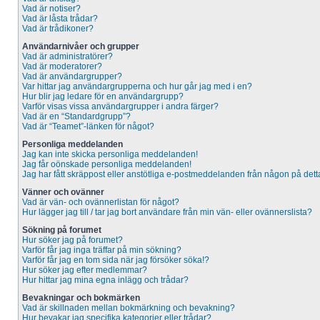
Vad är notiser?
Vad är låsta trådar?
Vad är trådikoner?
Användarnivåer och grupper
Vad är administratörer?
Vad är moderatorer?
Vad är användargrupper?
Var hittar jag användargrupperna och hur går jag med i en?
Hur blir jag ledare för en användargrupp?
Varför visas vissa användargrupper i andra färger?
Vad är en “Standardgrupp”?
Vad är “Teamet”-länken för något?
Personliga meddelanden
Jag kan inte skicka personliga meddelanden!
Jag får oönskade personliga meddelanden!
Jag har fått skräppost eller anstötliga e-postmeddelanden från någon på dett
Vänner och ovänner
Vad är vän- och ovännerlistan för något?
Hur lägger jag till / tar jag bort användare från min vän- eller ovännerslista?
Sökning på forumet
Hur söker jag på forumet?
Varför får jag inga träffar på min sökning?
Varför får jag en tom sida när jag försöker söka!?
Hur söker jag efter medlemmar?
Hur hittar jag mina egna inlägg och trådar?
Bevakningar och bokmärken
Vad är skillnaden mellan bokmärkning och bevakning?
Hur bevakar jag specifika kategorier eller trådar?