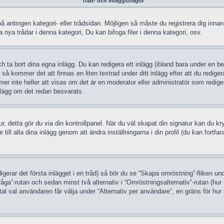
Tråd- och inläggsfrågor
på antingen kategori- eller trådsidan. Möjligen så måste du registrera dig inn
nya trådar i denna kategori, Du kan bifoga filer i denna kategori, osv.
h ta bort dina egna inlägg. Du kan redigera ett inlägg (ibland bara under en be
så kommer det att finnas en liten textrad under ditt inlägg efter att du redige
mer inte heller att visas om det är en moderator eller administratör som redi
inlägg om det redan besvarats.
atur, detta gör du via din kontrollpanel. När du väl skapat din signatur kan du k
ur till alla dina inlägg genom att ändra inställningarna i din profil (du kan fortf
igerar det första inlägget i en tråd) så bör du se “Skapa omröstning”-fliken un
råga”-rutan och sedan minst två alternativ i “Omröstningsalternativ”-rutan (
al val användaren får välja under “Alternativ per användare”, en gräns för hur