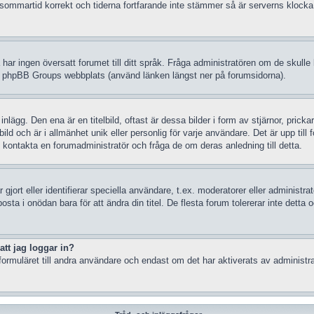
in sommartid korrekt och tiderna fortfarande inte stämmer så är serverns klocka
 så har ingen översatt forumet till ditt språk. Fråga administratören om de skul
å phpBB Groups webbplats (använd länken längst ner på forumsidorna).
gg. Den ena är en titelbild, oftast är dessa bilder i form av stjärnor, prickar
d och är i allmänhet unik eller personlig för varje användare. Det är upp till fo
kontakta en forumadministratör och fråga de om deras anledning till detta.
gjort eller identifierar speciella användare, t.ex. moderatorer eller administr
sta i onödan bara för att ändra din titel. De flesta forum tolererar inte detta 
att jag loggar in?
ormuläret till andra användare och endast om det har aktiverats av administra