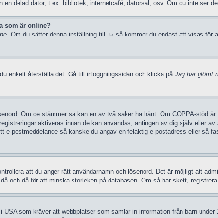
n delad dator, t.ex. bibliotek, internetcafé, datorsal, osv. Om du inte ser d
ka som är online?
ine
. Om du sätter denna inställning till
så kommer du endast att visas för a
Ja
u enkelt återställa det. Gå till inloggningssidan och klicka på
Jag har glömt m
ösenord. Om de stämmer så kan en av två saker ha hänt. Om COPPA-stöd är akt
 registreringar aktiveras innan de kan användas, antingen av dig själv eller a
t ett e-postmeddelande så kanske du angav en felaktig e-postadress eller så fa
trollera att du anger rätt användarnamn och lösenord. Det är möjligt att admini
 och då för att minska storleken på databasen. Om så har skett, registrera d
g i USA som kräver att webbplatser som samlar in information från barn under 13