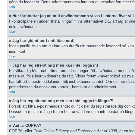
gång du loggar in. Detta rekommenderas inte om du besöker forumet från e
Upp
» Hur förhindrar jag att mitt användarnamn visas i listorna över vil
I kontrollpanelen under “Inställningar” finns alternativet
Dölj att jag är onl
dold användare.
Upp
» Jag har glömt bort mitt lösenord!
Ingen panik! Även om du inte kan återfå ditt nuvarande lösenord så kan d
inom kort.
Upp
» Jag har registrerat mig men kan inte logga in!
Försäkra dig först och främst om att du anger rätt användarnamn och l
måste du följa instruktionerna du fått. Vissa forum kräver också att nya
har fått ett e-postmeddelande, följ instruktionerna i det. Om du inte fåt
postadressen du angav var korrekt, kontakta en administratör.
Upp
» Jag har registrerat mig men kan inte logga in längre?!
Försök att hitta e-postmeddelandet du fick när du registrerade dig och kon
Dessutom rensar många forum bort användare som inte postat på länge då
Upp
» Vad är COPPA?
COPPA, eller
Child Online Privacy and Protection Act of 1998
, är en la