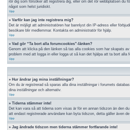
rör dig som försöker att registrera dig, eller om det rör webbplatsen du 
något som helst juridiskt.
Upp
» Varför kan jag inte registrera mig?
Det är möjligt att administratören har bannlyst din IP-adress eller förbj
besökare blir medlemmar. Kontakta en administratör för hjälp.
Upp
» Vad gör “Ta bort alla forumcookies”-länken?
Genom att klicka på den länken så tas alla cookies som har skapats av p
problem med att logga in eller logga ut så kan det hjälpa att ta bort alla
Upp
» Hur ändrar jag mina inställningar?
Om du är registrerad så sparas alla dina inställningar i forumets databas.
dina inställningar och alternativ.
Upp
» Tiderna stämmer inte!
Det kan vara så att tiderna som visas är för en annan tidszon än den du b
att endast registrerade användare kan byta tidszon, detta gäller även de f
Upp
» Jag ändrade tidszon men tiderna stämmer fortfarande inte!