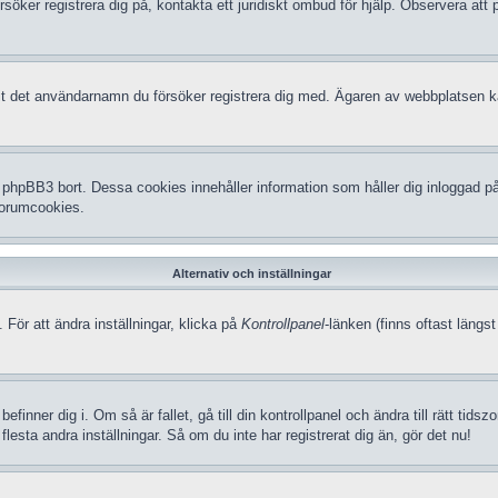
försöker registrera dig på, kontakta ett juridiskt ombud för hjälp. Observera a
udit det användarnamn du försöker registrera dig med. Ägaren av webbplatsen kan
hpBB3 bort. Dessa cookies innehåller information som håller dig inloggad på f
 forumcookies.
Alternativ och inställningar
 För att ändra inställningar, klicka på
Kontrollpanel
-länken (finns oftast längst
efinner dig i. Om så är fallet, gå till din kontrollpanel och ändra till rätt t
lesta andra inställningar. Så om du inte har registrerat dig än, gör det nu!