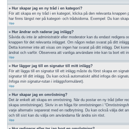
» Hur skapar jag en ny tråd i en kategori?
För att skapa en ny tråd i en kategori, klicka på den relevanta knappen 
har finns längst ner på kategori- och trådsidorna. Exempel: Du kan skapa 
Upp
» Hur ändrar och raderar jag inlägg?
Såvida du inte är administratör eller moderator kan du endast redigera oc
knappen för det relevanta inlägget. Om någon redan svarat på ditt inlägg 
Detta kommer inte att visas om ingen har svarat på ditt inlägg. Det kom
ändrat och varför. Observera att vanliga användare inte kan ta bort ett 
Upp
» Hur lägger jag till en signatur till mitt inlägg?
För att lägga till en signatur till ett inlägg måste du först skapa en sign
signatur till ditt inlägg. Du kan också automatiskt alltid infoga din signat
Infoga min signatur
-rutan i inläggsformuläret).
Upp
» Hur skapar jag en omröstning?
Det är enkelt att skapa en omröstning. När du postar en ny tråd (eller red
skapa omröstningar). Skriv in en fråga för omröstningen i “Omröstningsf
varje alternativ separerat med en radbrytning. Du kan också välja det ant
och till sist kan du välja om användarna får ändra sin röst.
Upp
» Hur redigerar eller tar jag bort en omröstning?