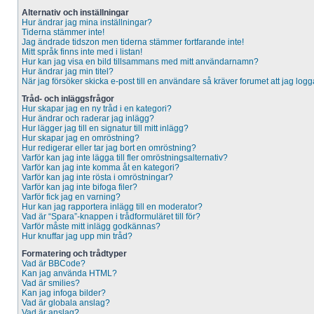
Alternativ och inställningar
Hur ändrar jag mina inställningar?
Tiderna stämmer inte!
Jag ändrade tidszon men tiderna stämmer fortfarande inte!
Mitt språk finns inte med i listan!
Hur kan jag visa en bild tillsammans med mitt användarnamn?
Hur ändrar jag min titel?
När jag försöker skicka e-post till en användare så kräver forumet att jag logg
Tråd- och inläggsfrågor
Hur skapar jag en ny tråd i en kategori?
Hur ändrar och raderar jag inlägg?
Hur lägger jag till en signatur till mitt inlägg?
Hur skapar jag en omröstning?
Hur redigerar eller tar jag bort en omröstning?
Varför kan jag inte lägga till fler omröstningsalternativ?
Varför kan jag inte komma åt en kategori?
Varför kan jag inte rösta i omröstningar?
Varför kan jag inte bifoga filer?
Varför fick jag en varning?
Hur kan jag rapportera inlägg till en moderator?
Vad är “Spara”-knappen i trådformuläret till för?
Varför måste mitt inlägg godkännas?
Hur knuffar jag upp min tråd?
Formatering och trådtyper
Vad är BBCode?
Kan jag använda HTML?
Vad är smilies?
Kan jag infoga bilder?
Vad är globala anslag?
Vad är anslag?