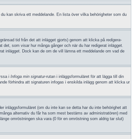
an du kan skriva ett meddelande. En lista över vilka behörigheter som du
gränsad tid från det att inlägget gjorts) genom att klicka på
redigera
-
rat det, som visar hur många gånger och när du har redigerat inlägget.
gerat inlägget. Dock kan de om de vill lämna ett meddelande om vad de
ryssa i
Infoga min signatur
-rutan i inläggsformuläret för att lägga till din
arande förhindra att signaturen infogas i enskilda inlägg genom att klicka ur
der inläggsformuläret (om du inte kan se detta har du inte behörighet att
hur många alternativ du får ha som mest bestäms av administratören) med
 länge omröstningen ska vara (0 för en omröstning som aldrig tar slut)