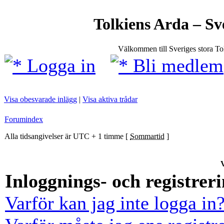
Tolkiens Arda – Sv
Välkommen till Sveriges stora T
Logga in
Bli medlem
Visa obesvarade inlägg
|
Visa aktiva trådar
Forumindex
Alla tidsangivelser är UTC + 1 timme [
Sommartid
]
V
Inloggnings- och registrer
Varför kan jag inte logga in