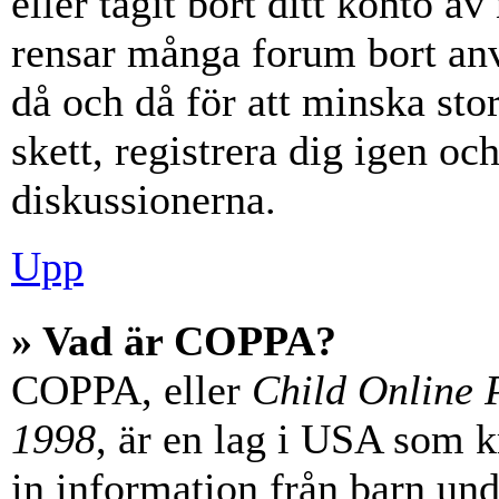
eller tagit bort ditt konto 
rensar många forum bort anv
då och då för att minska st
skett, registrera dig igen oc
diskussionerna.
Upp
» Vad är COPPA?
COPPA, eller
Child Online P
1998
, är en lag i USA som 
in information från barn unde