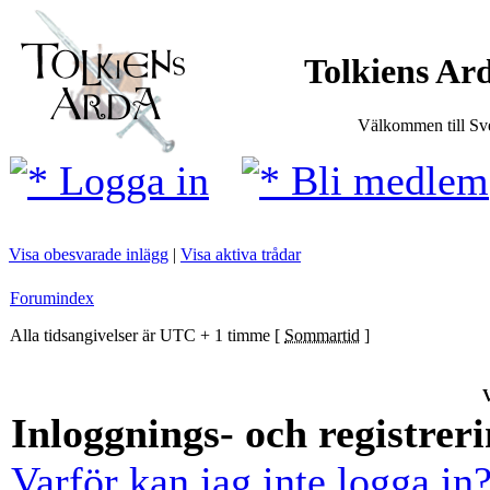
Tolkiens Ard
Välkommen till Sve
Logga in
Bli medlem
Visa obesvarade inlägg
|
Visa aktiva trådar
Forumindex
Alla tidsangivelser är UTC + 1 timme [
Sommartid
]
V
Inloggnings- och registrer
Varför kan jag inte logga in