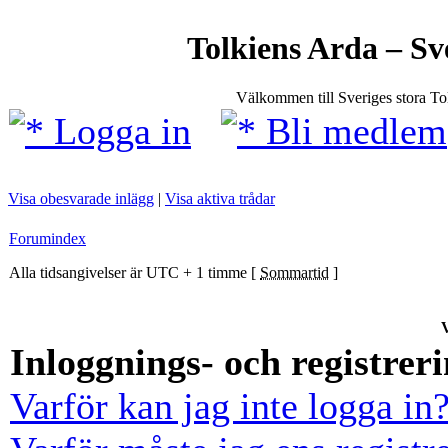
Tolkiens Arda – Sv
Välkommen till Sveriges stora T
Logga in
Bli medlem
Visa obesvarade inlägg
|
Visa aktiva trådar
Forumindex
Alla tidsangivelser är UTC + 1 timme [
Sommartid
]
V
Inloggnings- och registrer
Varför kan jag inte logga in