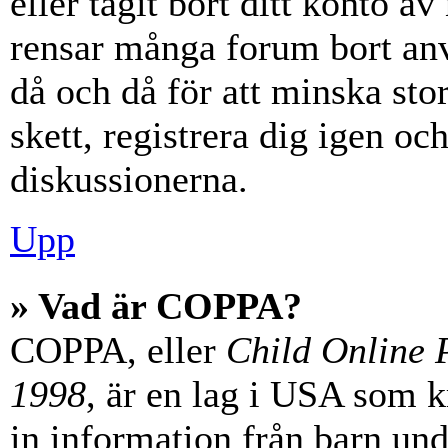
eller tagit bort ditt konto 
rensar många forum bort anv
då och då för att minska st
skett, registrera dig igen oc
diskussionerna.
Upp
» Vad är COPPA?
COPPA, eller
Child Online P
1998
, är en lag i USA som 
in information från barn unde