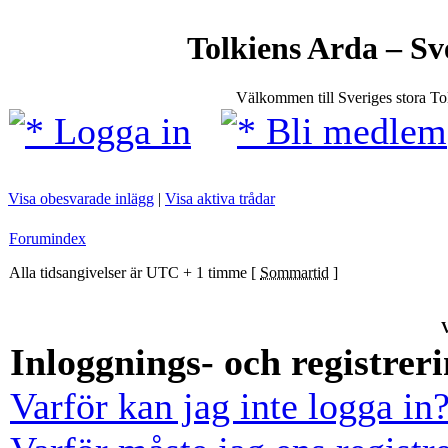
Tolkiens Arda – Sv
Välkommen till Sveriges stora T
Logga in
Bli medlem
Visa obesvarade inlägg
|
Visa aktiva trådar
Forumindex
Alla tidsangivelser är UTC + 1 timme [
Sommartid
]
V
Inloggnings- och registrer
Varför kan jag inte logga in