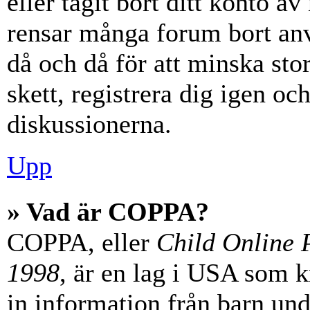
eller tagit bort ditt konto 
rensar många forum bort anv
då och då för att minska st
skett, registrera dig igen oc
diskussionerna.
Upp
» Vad är COPPA?
COPPA, eller
Child Online P
1998
, är en lag i USA som 
in information från barn unde