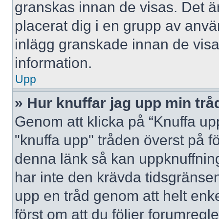
granskas innan de visas. Det är
placerat dig i en grupp av anv
inlägg granskade innan de visa
information.
Upp
» Hur knuffar jag upp min trå
Genom att klicka på “Knuffa upp
"knuffa upp" tråden överst på f
denna länk så kan uppknuffning 
har inte den krävda tidsgränsen
upp en tråd genom att helt enk
först om att du följer forumregl