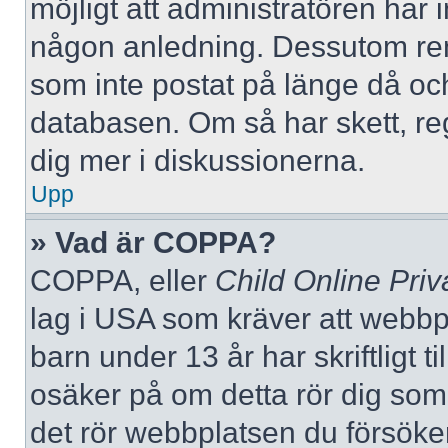
möjligt att administratören har in
någon anledning. Dessutom re
som inte postat på länge då och
databasen. Om så har skett, reg
dig mer i diskussionerna.
Upp
» Vad är COPPA?
COPPA, eller
Child Online Priv
lag i USA som kräver att webbp
barn under 13 år har skriftligt t
osäker på om detta rör dig som f
det rör webbplatsen du försöker