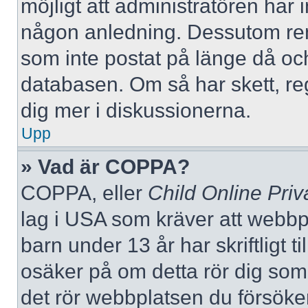
möjligt att administratören har in
någon anledning. Dessutom re
som inte postat på länge då och
databasen. Om så har skett, reg
dig mer i diskussionerna.
Upp
» Vad är COPPA?
COPPA, eller
Child Online Priv
lag i USA som kräver att webbp
barn under 13 år har skriftligt t
osäker på om detta rör dig som f
det rör webbplatsen du försöker