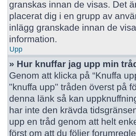
granskas innan de visas. Det är
placerat dig i en grupp av anv
inlägg granskade innan de visa
information.
Upp
» Hur knuffar jag upp min trå
Genom att klicka på “Knuffa upp
"knuffa upp" tråden överst på f
denna länk så kan uppknuffning 
har inte den krävda tidsgränsen
upp en tråd genom att helt enk
först om att du följer forumregl