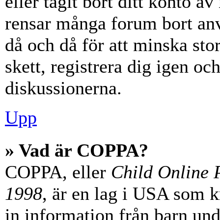
eller tagit bort ditt konto 
rensar många forum bort anv
då och då för att minska st
skett, registrera dig igen oc
diskussionerna.
Upp
» Vad är COPPA?
COPPA, eller
Child Online P
1998
, är en lag i USA som 
in information från barn unde