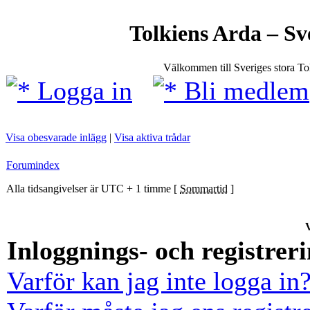
Tolkiens Arda – Sv
Välkommen till Sveriges stora T
Logga in
Bli medlem
Visa obesvarade inlägg
|
Visa aktiva trådar
Forumindex
Alla tidsangivelser är UTC + 1 timme [
Sommartid
]
V
Inloggnings- och registrer
Varför kan jag inte logga in