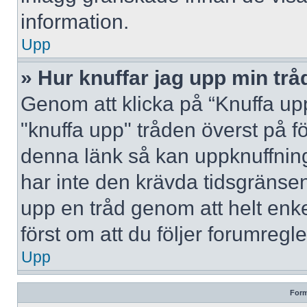
information.
Upp
» Hur knuffar jag upp min trå
Genom att klicka på “Knuffa upp
"knuffa upp" tråden överst på f
denna länk så kan uppknuffning 
har inte den krävda tidsgränsen
upp en tråd genom att helt enk
först om att du följer forumregl
Upp
Form