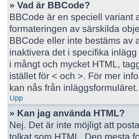
» Vad är BBCode?
BBCode är en speciell variant 
formateringen av särskilda obj
BBCode eller inte bestäms av 
inaktivera det i specifika inläg
i mångt och mycket HTML, tagga
istället för < och >. För mer 
kan nås från inläggsformuläret.
Upp
» Kan jag använda HTML?
Nej. Det är inte möjligt att po
tolkat som HTML. Den mesta 