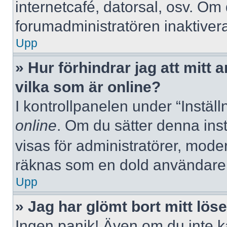
internetcafé, datorsal, osv. Om
forumadministratören inaktivera
Upp
» Hur förhindrar jag att mitt
vilka som är online?
I kontrollpanelen under “Inställ
online
. Om du sätter denna instä
visas för administratörer, mode
räknas som en dold användare
Upp
» Jag har glömt bort mitt lös
Ingen panik! Även om du inte k