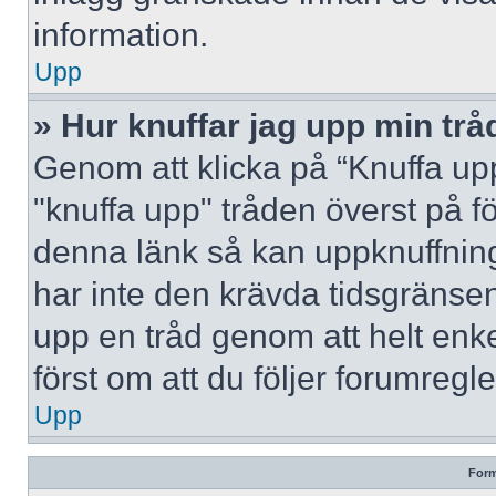
information.
Upp
» Hur knuffar jag upp min trå
Genom att klicka på “Knuffa upp
"knuffa upp" tråden överst på f
denna länk så kan uppknuffning 
har inte den krävda tidsgränsen
upp en tråd genom att helt enk
först om att du följer forumregl
Upp
Form