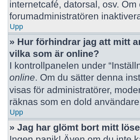
internetcafé, datorsal, osv. Om
forumadministratören inaktivera
Upp
» Hur förhindrar jag att mitt
vilka som är online?
I kontrollpanelen under “Inställ
online
. Om du sätter denna instä
visas för administratörer, mode
räknas som en dold användare
Upp
» Jag har glömt bort mitt lös
Ingen panik! Även om du inte k