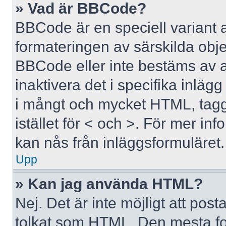
» Vad är BBCode?
BBCode är en speciell variant 
formateringen av särskilda obj
BBCode eller inte bestäms av 
inaktivera det i specifika inläg
i mångt och mycket HTML, tagga
istället för < och >. För mer 
kan nås från inläggsformuläret.
Upp
» Kan jag använda HTML?
Nej. Det är inte möjligt att po
tolkat som HTML. Den mesta 