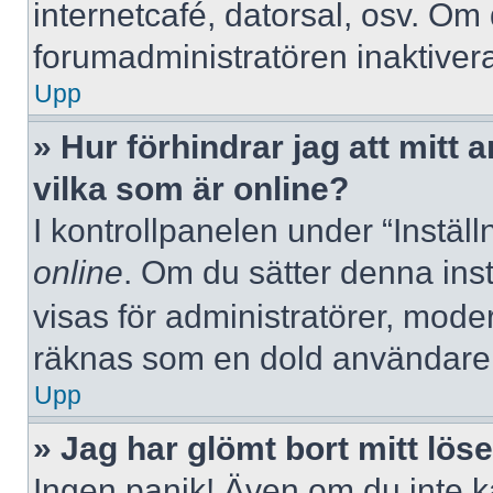
internetcafé, datorsal, osv. Om
forumadministratören inaktivera
Upp
» Hur förhindrar jag att mitt
vilka som är online?
I kontrollpanelen under “Inställ
online
. Om du sätter denna instä
visas för administratörer, mode
räknas som en dold användare
Upp
» Jag har glömt bort mitt lös
Ingen panik! Även om du inte k