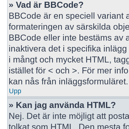
» Vad är BBCode?
BBCode är en speciell variant 
formateringen av särskilda obj
BBCode eller inte bestäms av 
inaktivera det i specifika inläg
i mångt och mycket HTML, tagga
istället för < och >. För mer 
kan nås från inläggsformuläret.
Upp
» Kan jag använda HTML?
Nej. Det är inte möjligt att po
tolkat som HTML. Den mesta 