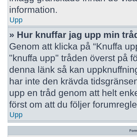
information.
Upp
» Hur knuffar jag upp min trå
Genom att klicka på “Knuffa upp
"knuffa upp" tråden överst på f
denna länk så kan uppknuffning 
har inte den krävda tidsgränsen
upp en tråd genom att helt enk
först om att du följer forumregl
Upp
Form