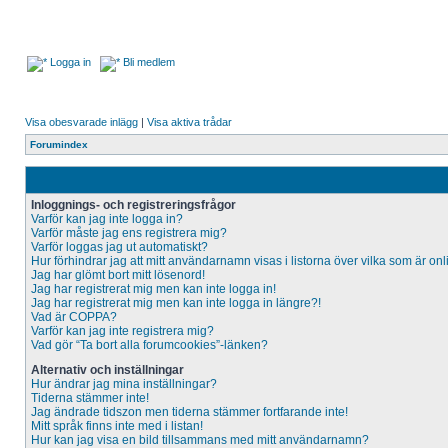
Logga in
Bli medlem
Visa obesvarade inlägg
|
Visa aktiva trådar
Forumindex
Inloggnings- och registreringsfrågor
Varför kan jag inte logga in?
Varför måste jag ens registrera mig?
Varför loggas jag ut automatiskt?
Hur förhindrar jag att mitt användarnamn visas i listorna över vilka som är on
Jag har glömt bort mitt lösenord!
Jag har registrerat mig men kan inte logga in!
Jag har registrerat mig men kan inte logga in längre?!
Vad är COPPA?
Varför kan jag inte registrera mig?
Vad gör “Ta bort alla forumcookies”-länken?
Alternativ och inställningar
Hur ändrar jag mina inställningar?
Tiderna stämmer inte!
Jag ändrade tidszon men tiderna stämmer fortfarande inte!
Mitt språk finns inte med i listan!
Hur kan jag visa en bild tillsammans med mitt användarnamn?