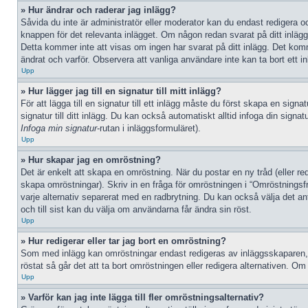
» Hur ändrar och raderar jag inlägg?
Såvida du inte är administratör eller moderator kan du endast redigera oc
knappen för det relevanta inlägget. Om någon redan svarat på ditt inlägg 
Detta kommer inte att visas om ingen har svarat på ditt inlägg. Det kom
ändrat och varför. Observera att vanliga användare inte kan ta bort ett 
Upp
» Hur lägger jag till en signatur till mitt inlägg?
För att lägga till en signatur till ett inlägg måste du först skapa en sign
signatur till ditt inlägg. Du kan också automatiskt alltid infoga din signat
Infoga min signatur
-rutan i inläggsformuläret).
Upp
» Hur skapar jag en omröstning?
Det är enkelt att skapa en omröstning. När du postar en ny tråd (eller red
skapa omröstningar). Skriv in en fråga för omröstningen i “Omröstningsf
varje alternativ separerat med en radbrytning. Du kan också välja det ant
och till sist kan du välja om användarna får ändra sin röst.
Upp
» Hur redigerar eller tar jag bort en omröstning?
Som med inlägg kan omröstningar endast redigeras av inläggsskaparen, en
röstat så går det att ta bort omröstningen eller redigera alternativen. O
Upp
» Varför kan jag inte lägga till fler omröstningsalternativ?