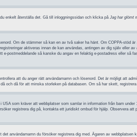
u enkelt återställa det. Gå till inloggningssidan och klicka på
Jag har glömt m
ösenord. Om de stämmer så kan en av två saker ha hänt. Om COPPA-stöd är akt
 registreringar aktiveras innan de kan användas, antingen av dig själv eller a
t ett e-postmeddelande så kanske du angav en felaktig e-postadress eller så fa
trollera att du anger rätt användarnamn och lösenord. Det är möjligt att admini
 och då för att minska storleken på databasen. Om så har skett, registrera d
g i USA som kräver att webbplatser som samlar in information från barn under 13
försöker registrera dig på, kontakta ett juridiskt ombud för hjälp. Observera a
udit det användarnamn du försöker registrera dig med. Ägaren av webbplatsen kan