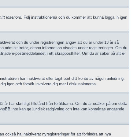
itt lösenord
. Följ instruktionerna och du kommer att kunna logga in igen
iverat och du under registreringen angav att du är under 13 år så
v an administratör; denna information visades under registreringen. Om du
stnade e-postmeddelandet i ett skräppostfilter. Om du är säker på att e-
stratören har inaktiverat eller tagit bort ditt konto av någon anledning.
ig igen och försök involvera dig mer i diskussionerna.
 år har skriftligt tillstånd från föräldrarna. Om du är osäker på om detta
tt phpBB inte kan ge juridisk rådgivning och inte kan kontaktas angående
 också ha inaktiverat nyregistreringar för att förhindra att nya