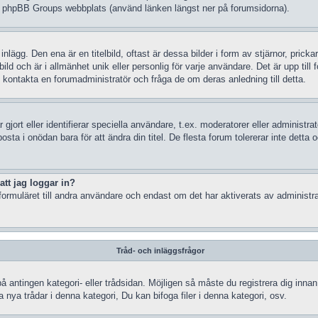
å phpBB Groups webbplats (använd länken längst ner på forumsidorna).
gg. Den ena är en titelbild, oftast är dessa bilder i form av stjärnor, prickar
d och är i allmänhet unik eller personlig för varje användare. Det är upp till fo
kontakta en forumadministratör och fråga de om deras anledning till detta.
gjort eller identifierar speciella användare, t.ex. moderatorer eller administr
sta i onödan bara för att ändra din titel. De flesta forum tolererar inte detta 
att jag loggar in?
ormuläret till andra användare och endast om det har aktiverats av administra
Tråd- och inläggsfrågor
på antingen kategori- eller trådsidan. Möjligen så måste du registrera dig inn
nya trådar i denna kategori, Du kan bifoga filer i denna kategori, osv.