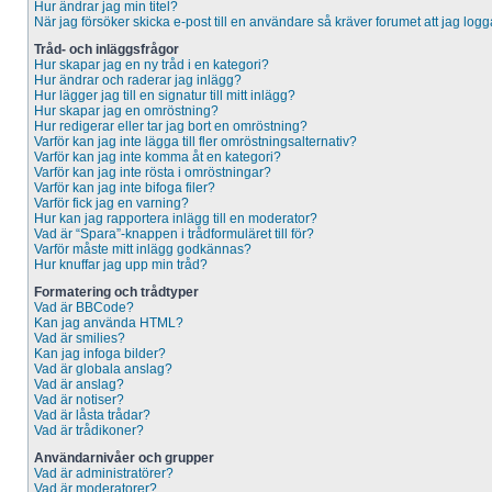
Hur ändrar jag min titel?
När jag försöker skicka e-post till en användare så kräver forumet att jag logg
Tråd- och inläggsfrågor
Hur skapar jag en ny tråd i en kategori?
Hur ändrar och raderar jag inlägg?
Hur lägger jag till en signatur till mitt inlägg?
Hur skapar jag en omröstning?
Hur redigerar eller tar jag bort en omröstning?
Varför kan jag inte lägga till fler omröstningsalternativ?
Varför kan jag inte komma åt en kategori?
Varför kan jag inte rösta i omröstningar?
Varför kan jag inte bifoga filer?
Varför fick jag en varning?
Hur kan jag rapportera inlägg till en moderator?
Vad är “Spara”-knappen i trådformuläret till för?
Varför måste mitt inlägg godkännas?
Hur knuffar jag upp min tråd?
Formatering och trådtyper
Vad är BBCode?
Kan jag använda HTML?
Vad är smilies?
Kan jag infoga bilder?
Vad är globala anslag?
Vad är anslag?
Vad är notiser?
Vad är låsta trådar?
Vad är trådikoner?
Användarnivåer och grupper
Vad är administratörer?
Vad är moderatorer?