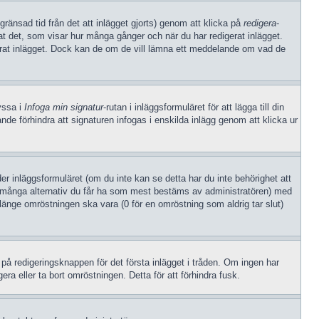
gränsad tid från det att inlägget gjorts) genom att klicka på
redigera
-
rat det, som visar hur många gånger och när du har redigerat inlägget.
gerat inlägget. Dock kan de om de vill lämna ett meddelande om vad de
ryssa i
Infoga min signatur
-rutan i inläggsformuläret för att lägga till din
arande förhindra att signaturen infogas i enskilda inlägg genom att klicka ur
der inläggsformuläret (om du inte kan se detta har du inte behörighet att
hur många alternativ du får ha som mest bestäms av administratören) med
 länge omröstningen ska vara (0 för en omröstning som aldrig tar slut)
på redigeringsknappen för det första inlägget i tråden. Om ingen har
ra eller ta bort omröstningen. Detta för att förhindra fusk.