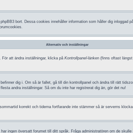
hpBB3 bort. Dessa cookies innehåller information som håller dig inloggad på f
 forumcookies.
Alternativ och inställningar
 För att ändra inställningar, klicka på
Kontrollpanel
-länken (finns oftast längst
efinner dig i. Om så är fallet, gå till din kontrollpanel och ändra till rätt t
lesta andra inställningar. Så om du inte har registrerat dig än, gör det nu!
in sommartid korrekt och tiderna fortfarande inte stämmer så är serverns klocka
 så har ingen översatt forumet till ditt språk. Fråga administratören om de skul