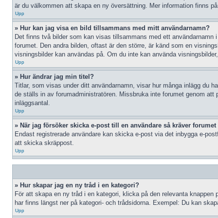
är du välkommen att skapa en ny översättning. Mer information finns p
Upp
» Hur kan jag visa en bild tillsammans med mitt användarnamn?
Det finns två bilder som kan visas tillsammans med ett användarnamn i inlä
forumet. Den andra bilden, oftast är den större, är känd som en visningsbil
visningsbilder kan användas på. Om du inte kan använda visningsbilder, 
Upp
» Hur ändrar jag min titel?
Titlar, som visas under ditt användarnamn, visar hur många inlägg du har 
de ställs in av forumadministratören. Missbruka inte forumet genom att po
inläggsantal.
Upp
» När jag försöker skicka e-post till en användare så kräver forumet 
Endast registrerade användare kan skicka e-post via det inbygga e-postf
att skicka skräppost.
Upp
» Hur skapar jag en ny tråd i en kategori?
För att skapa en ny tråd i en kategori, klicka på den relevanta knappen 
har finns längst ner på kategori- och trådsidorna. Exempel: Du kan skapa 
Upp