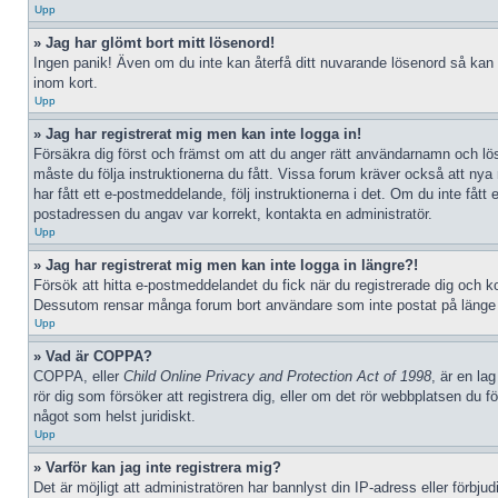
Upp
» Jag har glömt bort mitt lösenord!
Ingen panik! Även om du inte kan återfå ditt nuvarande lösenord så kan d
inom kort.
Upp
» Jag har registrerat mig men kan inte logga in!
Försäkra dig först och främst om att du anger rätt användarnamn och l
måste du följa instruktionerna du fått. Vissa forum kräver också att nya
har fått ett e-postmeddelande, följ instruktionerna i det. Om du inte fåt
postadressen du angav var korrekt, kontakta en administratör.
Upp
» Jag har registrerat mig men kan inte logga in längre?!
Försök att hitta e-postmeddelandet du fick när du registrerade dig och kon
Dessutom rensar många forum bort användare som inte postat på länge då
Upp
» Vad är COPPA?
COPPA, eller
Child Online Privacy and Protection Act of 1998
, är en la
rör dig som försöker att registrera dig, eller om det rör webbplatsen du 
något som helst juridiskt.
Upp
» Varför kan jag inte registrera mig?
Det är möjligt att administratören har bannlyst din IP-adress eller förbj