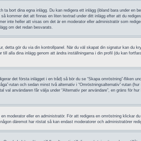
h ta bort dina egna inlägg. Du kan redigera ett inlägg (ibland bara under en be
så kommer det att finnas en liten textrad under ditt inlägg efter att du redige
mer inte heller att visas om det är en moderator eller administratör som redi
inlägg om det redan besvarats.
atur, detta gör du via din kontrollpanel. När du väl skapat din signatur kan du k
ur till alla dina inlägg genom att ändra inställningarna i din profil (du kan fortf
igerar det första inlägget i en tråd) så bör du se “Skapa omröstning”-fliken un
råga”-rutan och sedan minst två alternativ i “Omröstningsalternativ”-rutan (
al val användaren får välja under “Alternativ per användare”, en gräns för hur
 moderator eller en administratör. För att redigera en omröstning klickar du 
m någon däremot har röstat så kan endast moderatorer och administratörer redige