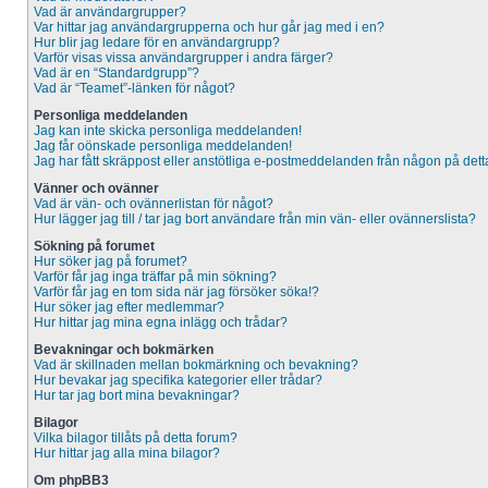
Vad är användargrupper?
Var hittar jag användargrupperna och hur går jag med i en?
Hur blir jag ledare för en användargrupp?
Varför visas vissa användargrupper i andra färger?
Vad är en “Standardgrupp”?
Vad är “Teamet”-länken för något?
Personliga meddelanden
Jag kan inte skicka personliga meddelanden!
Jag får oönskade personliga meddelanden!
Jag har fått skräppost eller anstötliga e-postmeddelanden från någon på dett
Vänner och ovänner
Vad är vän- och ovännerlistan för något?
Hur lägger jag till / tar jag bort användare från min vän- eller ovännerslista?
Sökning på forumet
Hur söker jag på forumet?
Varför får jag inga träffar på min sökning?
Varför får jag en tom sida när jag försöker söka!?
Hur söker jag efter medlemmar?
Hur hittar jag mina egna inlägg och trådar?
Bevakningar och bokmärken
Vad är skillnaden mellan bokmärkning och bevakning?
Hur bevakar jag specifika kategorier eller trådar?
Hur tar jag bort mina bevakningar?
Bilagor
Vilka bilagor tillåts på detta forum?
Hur hittar jag alla mina bilagor?
Om phpBB3