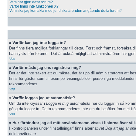
Vem har gjort detta forum?
Varför finns inte funktionen X?
Vem ska jag kontakta med juridiska ärenden angående detta forum?
» Varför kan jag inte logga in?
Det finns flera möjliga förklaringar till detta. Först och främst, försäk
bannlysts från forumet. Det är också möjligt att administratören har gjort
Upp
» Varför måste jag ens registrera mig?
Det är det inte säkert att du måste, det är upp till administratören att be
finns för gäster som till exempel visningsbilder, personliga meddelanden
rekommenderas.
Upp
» Varför loggas jag ut automatiskt?
Om du inte kryssar i
Logga in mig automatiskt
när du loggar in så kommer
gång du loggar in. Detta rekommenderas inte om du besöker forumet från e
Upp
» Hur förhindrar jag att mitt användarnamn visas i listorna över vil
I kontrollpanelen under “Inställningar” finns alternativet
Dölj att jag är onl
dold användare.