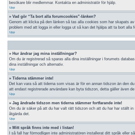
besökare blir medlemmar. Kontakta en administratör för hjälp.
Upp
» Vad gör “Ta bort alla forumcookies”-länken?
Genom att klicka på den länken så tas alla cookies som har skapats av p
problem med att logga in eller logga ut så kan det hjälpa att ta bort alla
Upp
» Hur ändrar jag mina inställningar?
Om du är registrerad så sparas alla dina inställningar i forumets databas.
dina inställningar och alternativ.
Upp
» Tiderna stämmer inte!
Det kan vara så att tiderna som visas är för en annan tidszon än den du b
att endast registrerade användare kan byta tidszon, detta gäller även de f
Upp
» Jag ändrade tidszon men tiderna stämmer fortfarande inte!
Om du är säker på att du har valt rätt tidszon och att du har har ställt 
åtgärda det.
Upp
» Mitt språk finns inte med i listan!
I så fall har förmodligen inte administratören installerat ditt språk eller