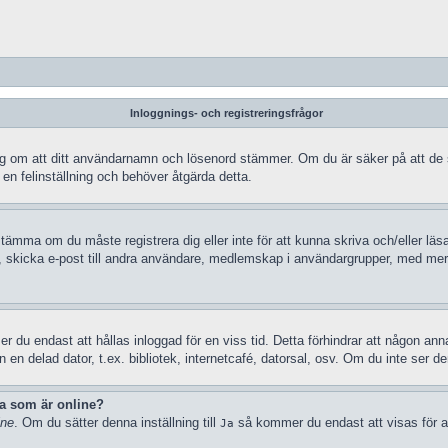
Inloggnings- och registreringsfrågor
ra dig om att ditt användarnamn och lösenord stämmer. Om du är säker på att de
 en felinställning och behöver åtgärda detta.
stämma om du måste registrera dig eller inte för att kunna skriva och/eller läsa
, skicka e-post till andra användare, medlemskap i användargrupper, med mera.
 du endast att hållas inloggad för en viss tid. Detta förhindrar att någon anna
n delad dator, t.ex. bibliotek, internetcafé, datorsal, osv. Om du inte ser d
ka som är online?
ine
. Om du sätter denna inställning till
så kommer du endast att visas för a
Ja