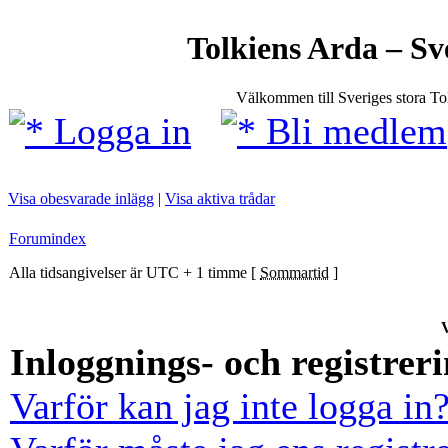
Tolkiens Arda – Sv
Välkommen till Sveriges stora T
Logga in
Bli medlem
Visa obesvarade inlägg
|
Visa aktiva trådar
Forumindex
Alla tidsangivelser är UTC + 1 timme [
Sommartid
]
V
Inloggnings- och registrer
Varför kan jag inte logga in