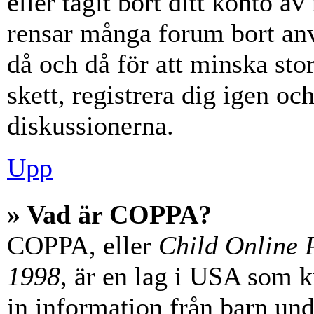
eller tagit bort ditt konto 
rensar många forum bort anv
då och då för att minska st
skett, registrera dig igen oc
diskussionerna.
Upp
» Vad är COPPA?
COPPA, eller
Child Online P
1998
, är en lag i USA som 
in information från barn unde