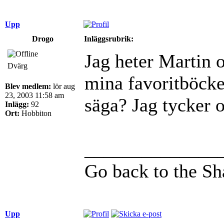
Upp
Drogo
Inläggsrubrik:
Jag heter Martin o
Dvärg
mina favoritböck
Blev medlem:
lör aug
23, 2003 11:58 am
säga? Jag tycker o
Inlägg:
92
Ort:
Hobbiton
______________
Go back to the S
Upp