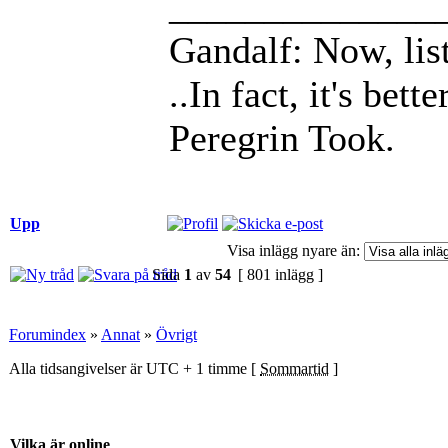
______________
Gandalf: Now, list
..In fact, it's bett
Peregrin Took.
Upp
Visa inlägg nyare än:
Sida
1
av
54
[ 801 inlägg ]
Forumindex
»
Annat
»
Övrigt
Alla tidsangivelser är UTC + 1 timme [
Sommartid
]
Vilka är online