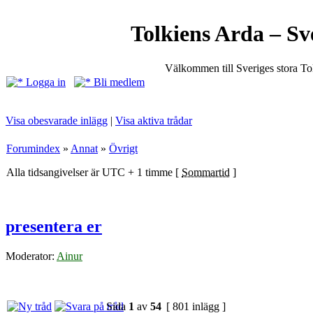
Tolkiens Arda – Sv
Välkommen till Sveriges stora T
Logga in
Bli medlem
Visa obesvarade inlägg
|
Visa aktiva trådar
Forumindex
»
Annat
»
Övrigt
Alla tidsangivelser är UTC + 1 timme [
Sommartid
]
presentera er
Moderator:
Ainur
Sida
1
av
54
[ 801 inlägg ]