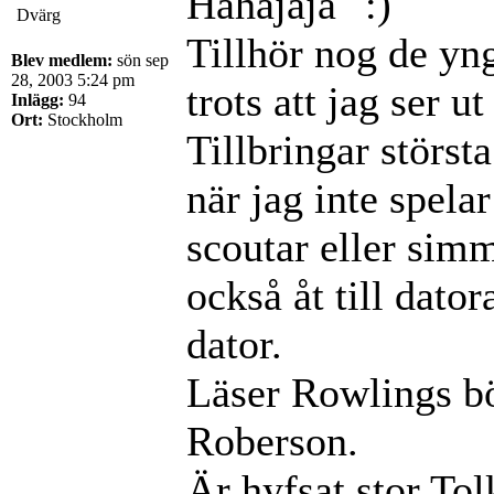
Håhåjaja
Dvärg
Tillhör nog de yngs
Blev medlem:
sön sep
28, 2003 5:24 pm
trots att jag ser u
Inlägg:
94
Ort:
Stockholm
Tillbringar störst
när jag inte spelar
scoutar eller simm
också åt till dato
dator.
Läser Rowlings bö
Roberson.
Är hyfsat stor To