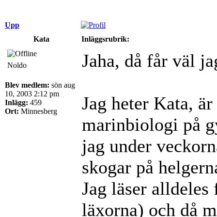
Upp
Kata
Inläggsrubrik:
Jaha, då får väl ja
Noldo
Blev medlem:
sön aug
10, 2003 2:12 pm
Jag heter Kata, är 
Inlägg:
459
Ort:
Minnesberg
marinbiologi på gy
jag under veckorn
skogar på helgern
Jag läser alldeles
läxorna) och då m