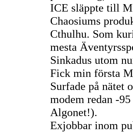
ICE släppte till M
Chaosiums produkt
Cthulhu. Som kuri
mesta Äventyrsspel
Sinkadus utom num
Fick min första M
Surfade på nätet 
modem redan -95
Algonet!).
Exjobbar inom pu