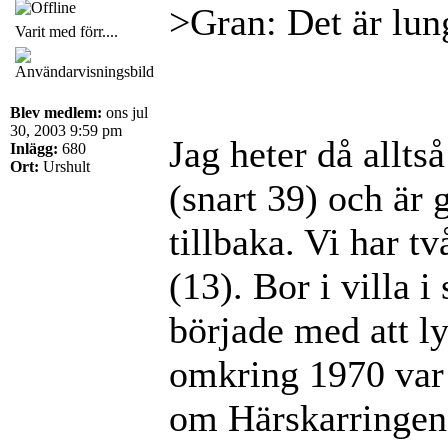
>Gran: Det är lun
Varit med förr....
Blev medlem:
ons jul
30, 2003 9:59 pm
Jag heter då allt
Inlägg:
680
Ort:
Urshult
(snart 39) och är 
tillbaka. Vi har t
(13). Bor i villa
började med att ly
omkring 1970 var v
om Härskarringen 