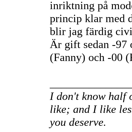
inriktning på mod
princip klar med d
blir jag färdig civ
Är gift sedan -97 
(Fanny) och -00 (F
______________
I don't know half 
like; and I like le
you deserve.