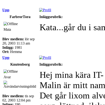
Upp
FarbrorTora
Inläggsrubrik:
Kata...går du i s
Maia
Blev medlem:
lör sep
20, 2003 11:13 am
Inlägg:
1981
Ort:
Hemma
Upp
Knutenborg
Inläggsrubrik:
Hej mina kära IT-
Avar
Malin är mitt nam
Det går lixom alve
Blev medlem:
tis sep
02, 2003 12:04 pm
Inlägg:
190