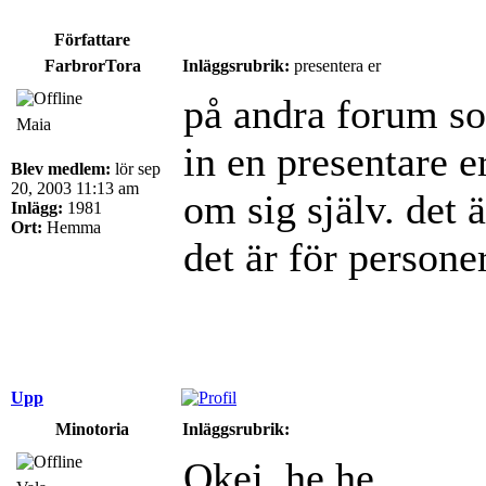
Författare
FarbrorTora
Inläggsrubrik:
presentera er
på andra forum som
Maia
in en presentare e
Blev medlem:
lör sep
20, 2003 11:13 am
om sig själv. det ä
Inlägg:
1981
Ort:
Hemma
det är för person
Upp
Minotoria
Inläggsrubrik:
Okej, he he