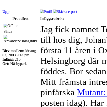
Upp
Proudfeet
Inläggsrubrik:
Jag fick namnet To
Sinda
till hos dig, Joha
första 11 åren i O
Blev medlem:
lör aug
02, 2003 9:14 pm
Helsingborg där mi
Inlägg:
210
Ort:
Näsbypark
föddes. Bor sedan
Mitt främsta intre
pinfärska
Mutant:
posten idag). Har