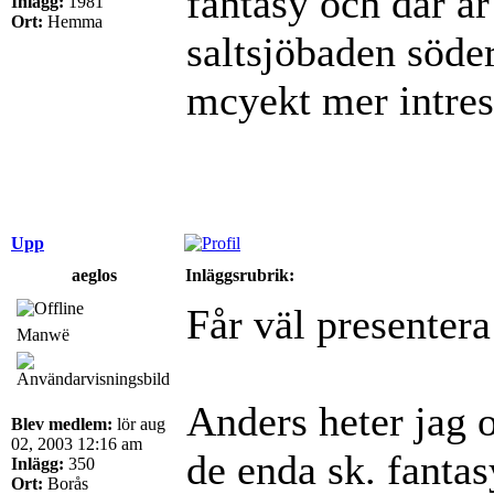
fantasy och där är 
Inlägg:
1981
Ort:
Hemma
saltsjöbaden söder
mcyekt mer intress
Upp
aeglos
Inläggsrubrik:
Får väl presentera
Manwë
Anders heter jag o
Blev medlem:
lör aug
02, 2003 12:16 am
de enda sk. fanta
Inlägg:
350
Ort:
Borås