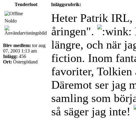
Tenderfoot
Inläggsrubrik:
Heter Patrik IRL,
Noldo
åringen".
längre, och när ja
Blev medlem:
tor aug
07, 2003 1:13 am
fiction. Inom fant
Inlägg:
456
Ort:
Östergötland
favoriter, Tolkien
Däremot ser jag 
samling som börjar
så säger jag inte!