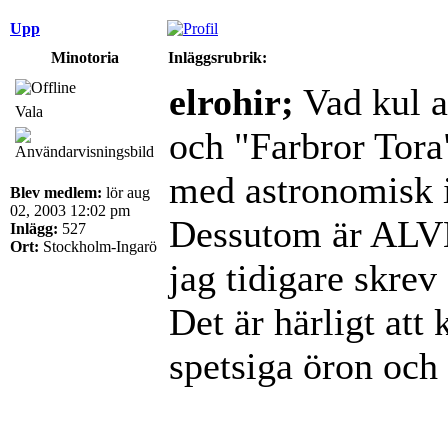
Upp
Minotoria
Inläggsrubrik:
elrohir;
Vad kul a
Vala
och "Farbror Tora
med astronomisk i
Blev medlem:
lör aug
02, 2003 12:02 pm
Dessutom är ALV
Inlägg:
527
Ort:
Stockholm-Ingarö
jag tidigare skre
Det är härligt att
spetsiga öron och