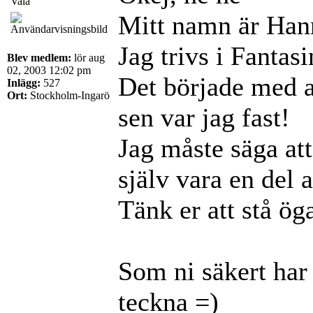
Vala
Mitt namn är Hann
Jag trivs i Fantasi
Blev medlem:
lör aug
02, 2003 12:02 pm
Det började med a
Inlägg:
527
Ort:
Stockholm-Ingarö
sen var jag fast!
Jag måste säga att
själv vara en del 
Tänk er att stå ö
Som ni säkert har 
teckna =)