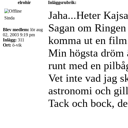
elrohir
Inläggsrubrik:
Jaha...Heter Kajs
Sinda
Sagan om Ringen n
Blev medlem:
lör aug
02, 2003 9:19 pm
komma ut en film.
Inlägg:
311
Ort:
ö-vik
Min högsta dröm är
runt med en pilbå
Vet inte vad jag s
astronomi och gill
Tack och bock, det