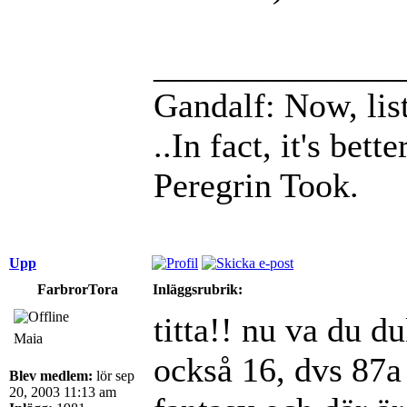
______________
Gandalf: Now, list
..In fact, it's bett
Peregrin Took.
Upp
FarbrorTora
Inläggsrubrik:
titta!! nu va du du
Maia
också 16, dvs 87a
Blev medlem:
lör sep
20, 2003 11:13 am