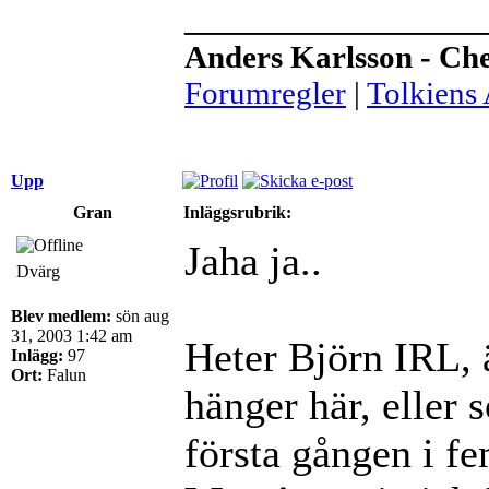
______________
Anders Karlsson - Ch
Forumregler
|
Tolkiens
Upp
Gran
Inläggsrubrik:
Jaha ja..
Dvärg
Blev medlem:
sön aug
31, 2003 1:42 am
Heter Björn IRL, ä
Inlägg:
97
Ort:
Falun
hänger här, eller 
första gången i 